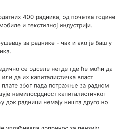
одатних 400 радника, од почетка године
мобиле и текстилној индустрији.
ушевцу за раднике - чак и ако је баш у
рика.
едично се одселе негде где ће моћи да
 или да их капиталистичка власт
 плате због пада потражње за радном
азује немилосрдност капиталистичког
у док радници немају ништа друго но
е уплаћивала допринос за пензију.