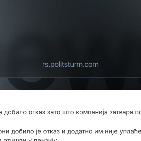
е добило отказ зато што компанија затвара 
ни добило је отказ и додатно им није уплаћ
 отишли у пензију.