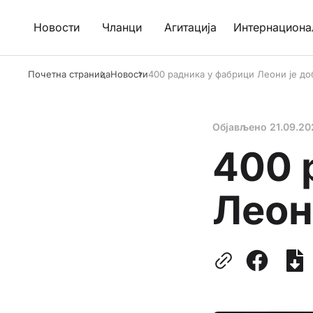
Новости
Чланци
Агитација
Интернациона
Почетна страница
Новости
400 радника у фабрици Леони је до
Објављено
21.09.20
400 
Леон