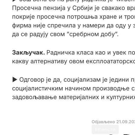
Просечна пензија у Србији је свакако вр
покрије просечна потрошња хране и трош
фирма није спречила у намери да оду у 
да се радују свом ”сребрном добу”.
Закључак.
Радничка класа као и увек п
какву алтернативу овом експлоататорск
► Одговор је да, социјализам је једини 
социјалистичким начином производње се
задовољавање материјалних и културних
Објављено
21.09.20
Новости