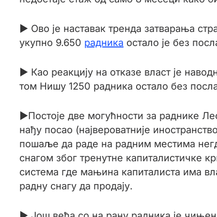
► Ово је наставак тренда затварања стр
укупно 9.650
радника
остало је без посл
► Као реакцију на отказе власт је навод
том Нишу 1250 радника остало без посл
►Постоје две могућности за раднике Лео
нађу посао (највероватније иностранств
пошаље да раде на радним местима негд
снагом због тренутне капиталистичке кр
система где мањина капиталиста има вл
радну снагу да продају.
► Још већа со на рану радника је чињен