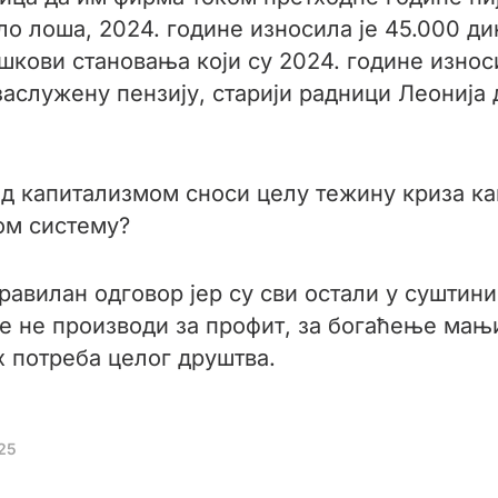
ло лоша, 2024. године износила је 45.000 д
кови становања који су 2024. године износи
заслужену пензију, старији радници Леонија
од капитализмом сноси целу тежину криза ка
ом систему?
правилан одговор јер су сви остали у суштин
 не производи за профит, за богаћење мањи
 потреба целог друштва.
25