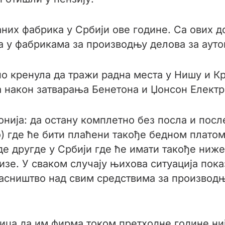
аних фабрика у Србији ове године. Са ових д
а у фабрикама за производњу делова за ауто
но кренула да тражи радна места у Нишу и Кр
а након затварања Бенетона и Џонсон Елект
нија: да остану комплетно без посла и посл
о) где ће бити плаћени такође бедном платом
е другде у Србији где ће имати такође ниже
изе. У сваком случају њихова ситуација пок
асништво над свим средствима за производњ
ица да им фирма током претходне године ниј