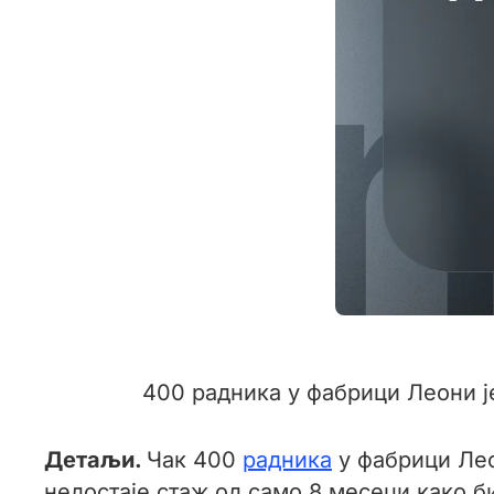
400 радника у фабрици Леони ј
Детаљи.
Чак 400
радника
у фабрици Лео
недостаје стаж од само 8 месеци како би