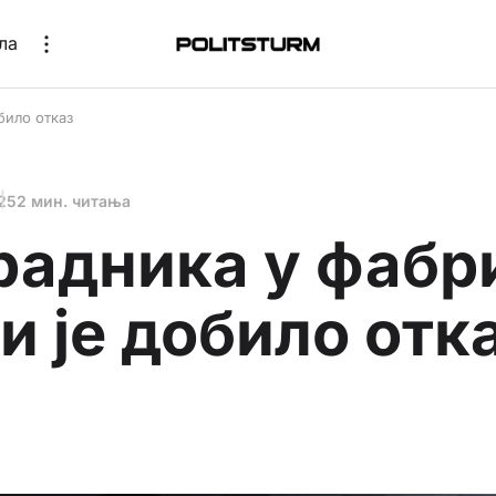
ла
било отказ
25
2 мин. читања
радника у фабр
и је добило отк