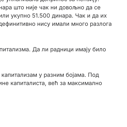
инара што није чак ни довољно да се
ли укупно 51.500 динара. Чак и да их
 дефинитивно нису имали много разлога
питализма. Да ли радници имају било
и капитализам у разним бојама. Под
не капиталиста, већ за максимално