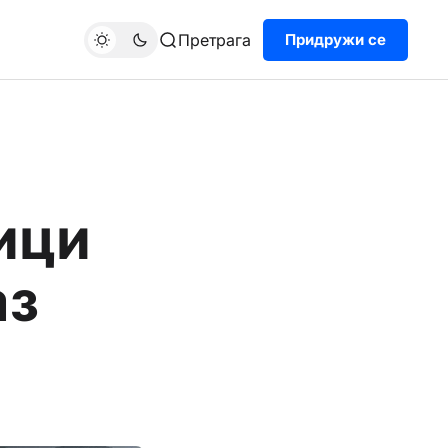
Претрага
Придружи се
ици
аз