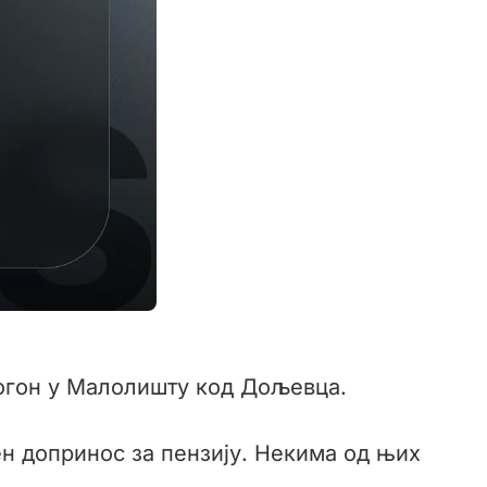
погон у Малолишту код Дољевца.
ен допринос за пензију. Некима од њих