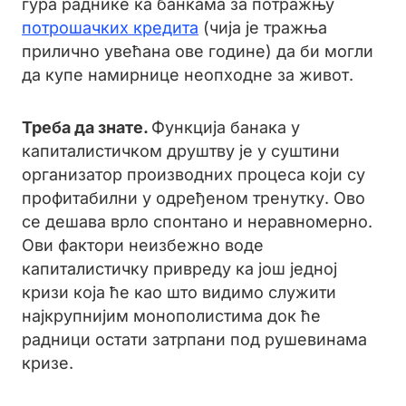
гура раднике ка банкама за потражњу
потрошачких кредита
(чија је тражња
прилично увећана ове године) да би могли
да купе намирнице неопходне за живот.
Треба да знате.
Функција банака у
капиталистичком друштву је у суштини
организатор производних процеса који су
профитабилни у одређеном тренутку. Ово
се дешава врло спонтано и неравномерно.
Ови фактори неизбежно воде
капиталистичку привреду ка још једној
кризи која ће као што видимо служити
најкрупнијим монополистима док ће
радници остати затрпани под рушевинама
кризе.