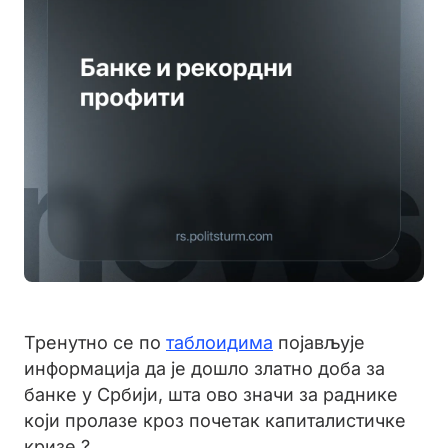
Тренутно се по
таблоидима
појављује
информација да је дошло златно доба за
банке у Србији, шта ово значи за раднике
који пролазе кроз почетак капиталистичке
кризе ?