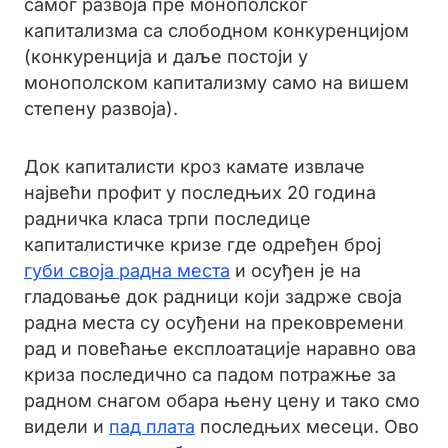
самог развоја пре монополског
капитализма са слободном конкуренцијом
(конкуренција и даље постоји у
монополском капитализму само на вишем
степену развоја).
Док капиталисти кроз камате извлаче
највећи профит у последњих 20 година
радничка класа трпи последице
капиталистичке кризе где одређен број
губи своја радна места
и осуђен је на
гладовање док радници који задрже своја
радна места су осуђени на прековремени
рад и повећање експлоатације наравно ова
криза последично са падом потражње за
радном снагом обара њену цену и тако смо
видели и
пад плата
последњих месеци. Ово