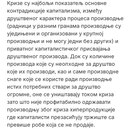
Кризе су најбољи показатељ основне
контрадикције капитализма, између
друштвеног карактера процеса производње
(радници у разним гранама производње су
уједињени и организовани у крупној
производњи и не могу једни без других) и
приватног капиталистичког присвајања
друштвеног производа. Док су количине
производа које су неопходне за друштво
које их производи, као и саме производне
снаге које се користе ради производње
истих потребних ствари за друштво
огромне, оне се уништавају током криза
зато што није профитабилно одржавати
производњу због криза хиперпродукције
где капиталисти презасићују тржиште са
превише робе која се не продаје.