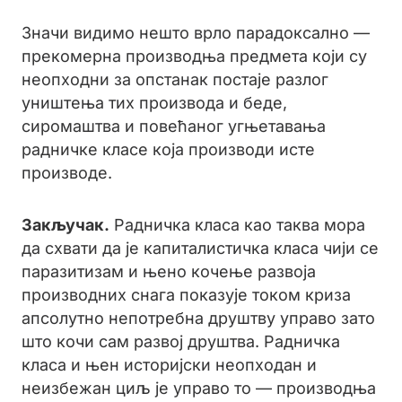
Значи видимо нешто врло парадоксално —
прекомерна производња предмета који су
неопходни за опстанак постаје разлог
уништења тих производа и беде,
сиромаштва и повећаног угњетавања
радничке класе која производи исте
производе.
Закључак.
Радничка класа као таква мора
да схвати да је капиталистичка класа чији се
паразитизам и њено кочење развоја
производних снага показује током криза
апсолутно непотребна друштву управо зато
што кочи сам развој друштва. Радничка
класа и њен историјски неопходан и
неизбежан циљ је управо то — производња