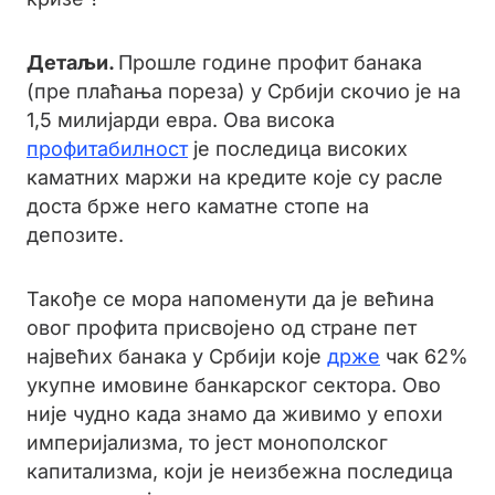
Детаљи.
Прошле године профит банака
(пре плаћања пореза) у Србији скочио је на
1,5 милијарди евра. Ова висока
профитабилност
је последица високих
каматних маржи на кредите које су расле
доста брже него каматне стопе на
депозите.
Такође се мора напоменути да је већина
овог профита присвојено од стране пет
највећих банака у Србији које
држе
чак 62%
укупне имовине банкарског сектора. Ово
није чудно када знамо да живимо у епохи
империјализма, то јест монополског
капитализма, који је неизбежна последица