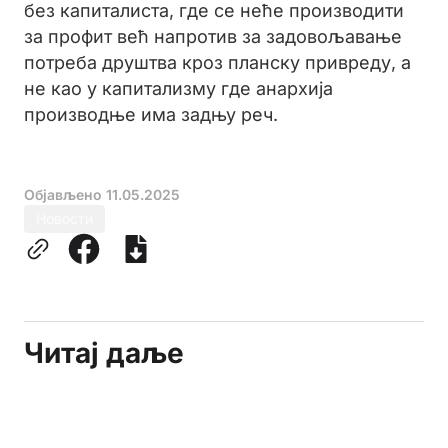
без капиталиста, где се неће производити
за профит већ напротив за задовољавање
потреба друштва кроз планску привреду, а
не као у капитализму где анархија
производње има задњу реч.
Објављено
11.05.2025
Новости
Читај даље