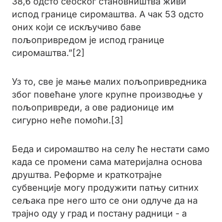
38,6 одсто сеоског становништва живи
испод границе сиромаштва. А чак 53 одсто
оних који се искључиво баве
пољопривредом је испод границе
сиромаштва.”[2]
Уз то, све је мање малих пољопривредника
због повећане улоге крупнe производње у
пољопривреди, а ове радионице им
сигурно неће помоћи.[3]
Беда и сиромаштво на селу ће нестати само
када се промени сама материјална основа
друштва. Реформе и краткотрајне
субвенције могу продужити патњу ситних
сељака пре него што се они одлуче да на
трајно оду у град и постану радници - а