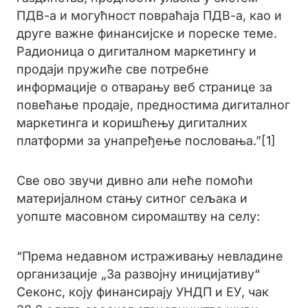
ПДВ-а и могућност повраћаја ПДВ-а, као и
друге важне финансијске и пореске теме.
Радионица о дигиталном маркетингу и
продаји пружиће све потребне
информације о отварању веб странице за
повећање продаје, предностима дигиталног
маркетинга и коришћењу дигиталних
платформи за унапређење пословања.”[1]
Све ово звучи дивно али неће помоћи
материјалном стању ситног сељака и
уопште масовном сиромаштву на селу:
“Према недавном истраживању невладине
организације „За развојну иницијативу“
Секонс, коју финансирају УНДП и ЕУ, чак