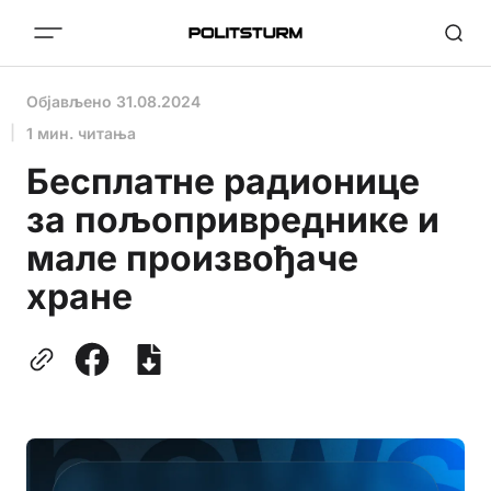
Објављено
31.08.2024
1 мин. читања
Бесплатне радионице
за пољопривреднике и
мале произвођаче
хране