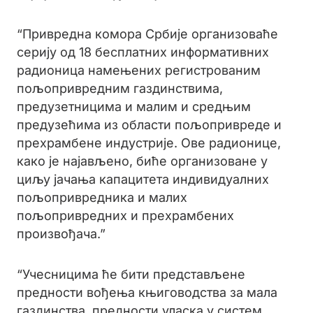
“Привредна комора Србије организоваће
серију од 18 бесплатних информативних
радионица намењених регистрованим
пољопривредним газдинствима,
предузетницима и малим и средњим
предузећима из области пољопривреде и
прехрамбене индустрије. Ове радионице,
како је најављено, биће организоване у
циљу јачања капацитета индивидуалних
пољопривредника и малих
пољопривредних и прехрамбених
произвођача.”
“Учесницима ће бити представљене
предности вођења књиговодства за мала
газдинства, предности уласка у систем