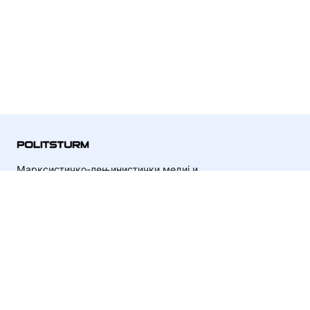
Марксистичко-лењинистички медиј и
организација
Copyright © 2026 Политштурм