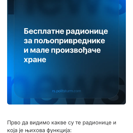
Прво да видимо какве су те радионице и
која је њихова функција: