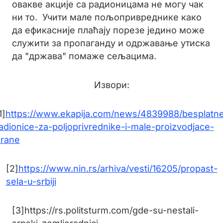
овакве акције са радионицама не могу чак
ни то. Учити мале пољопривреднике како
да ефикасније плаћају порезе једино може
служити за пропаганду и одржавање утиска
да "држава" помаже сељацима.
Извори:
1]
https://www.ekapija.com/news/4839988/besplatn
adionice-za-poljoprivrednike-i-male-proizvodjace-
rane
[2]
https://www.nin.rs/arhiva/vesti/16205/propast-
sela-u-srbiji
[3]https://rs.politsturm.com/gde-su-nestali-