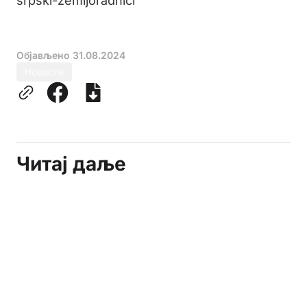
srpski-zemljoradnici
Објављено
31.08.2024
Новости
Читај даље