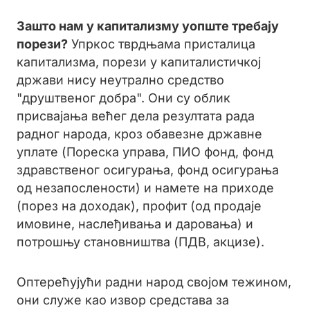
Зашто нам у капитализму уопште требају
порези?
Упркос тврдњама присталица
капитализма, порези у капиталистичкој
држави нису неутрално средство
"друштвеног добра". Они су облик
присвајања већег дела резултата рада
радног народа, кроз обавезне државне
уплате (Пореска управа, ПИО фонд, фонд
здравственог осигурања, фонд осигурања
од незапослености) и намете на приходе
(порез на доходак), профит (од продаје
имовине, наслеђивања и даровања) и
потрошњу становништва (ПДВ, акцизе).
Оптерећујући радни народ својом тежином,
они служе као извор средстава за