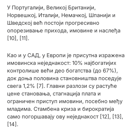
У Португалији, Великој Британији,
Норвешкој, Италији, Немачкој, Шпанији и
Шведској већ постоји прогресивно
опорезивање прихода, имовине и наслеђа
[10], [11].
Као и у САД, у Европи је присутна изражена
имовинска неједнакост: 10% најбогатијих
контролише већи део богатства (до 67%),
док доња половина становништва поседује
свега 1,2% [7]. Главни разлози су растуће
цене становања, стагнација плата и
ограничен приступ имовини, посебно међу
младима. Стамбена криза и бирократија
само погоршавају ову неједнакост [12], [13],
[14].