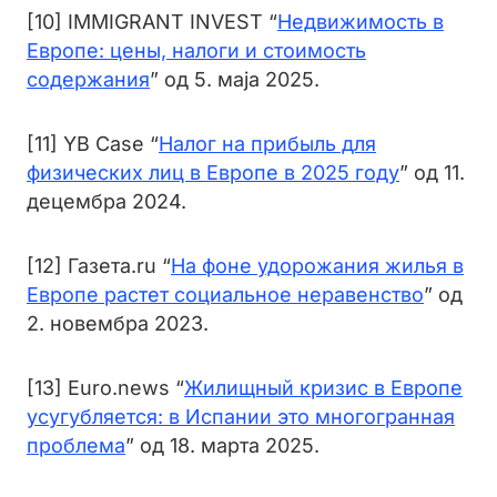
[10] IMMIGRANT INVEST “
Недвижимость в
Европе: цены, налоги и стоимость
содержания
” од 5. маја 2025.
[11] YB Case “
Налог на прибыль для
физических лиц в Европе в 2025 году
” од 11.
децембра 2024.
[12] Газета.ru “
На фоне удорожания жилья в
Европе растет социальное неравенство
” од
2. новембра 2023.
[13] Euro.news “
Жилищный кризис в Европе
усугубляется: в Испании это многогранная
проблема
” од 18. марта 2025.