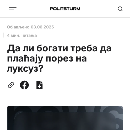
Објављено
03.06.2025
4 мин. читања
Да ли богати треба да
плаћају порез на
луксуз?