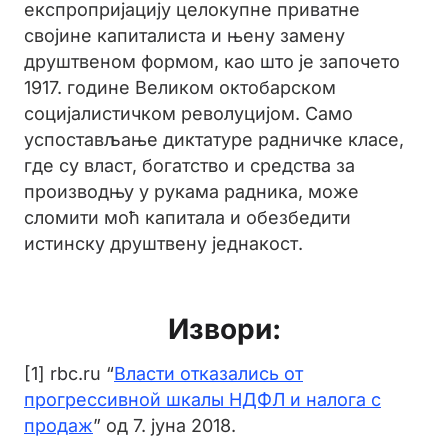
експропријацију целокупне приватне
својине капиталиста и њену замену
друштвеном формом, као што је започето
1917. године Великом октобарском
социјалистичком револуцијом. Само
успостављање диктатуре радничке класе,
где су власт, богатство и средства за
производњу у рукама радника, може
сломити моћ капитала и обезбедити
истинску друштвену једнакост.
Извори:
[1] rbc.ru “
Власти отказались от
прогрессивной шкалы НДФЛ и налога с
продаж
” од 7. јуна 2018.