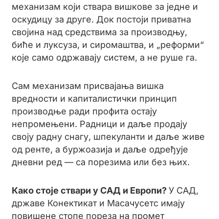
механизам који ствара вишкове за једне и
оскудицу за друге. Док постоји приватна
својина над средствима за производњу,
биће и луксуза, и сиромаштва, и „реформи“
које само одржавају систем, а не руше га.
Сам механизам присвајања вишка
вредности и капиталистички принцип
производње ради профита остају
непромењени. Радници и даље продају
своју радну снагу, шпекуланти и даље живе
од ренте, а буржоазија и даље одређује
дневни ред — са порезима или без њих.
Како стоје ствари у САД и Европи?
У САД,
државе Конектикат и Масачусетс имају
повишене стопе пореза на промет