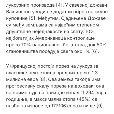
луксузних производа [4]. У савезној држави
Вашингтон уводи се додатни порез на скупе
куповине [5]. Међутим, Сједињене Државе
су међу земљама са највећим степеном
друштвене неједнакости на свету: 10%
најбогатијих Американаца контролише
преко 70% националног богатства, док 50%
становништва поседује свега око 1% [6].
У Француској постоји порез на луксуз за
власнике некретнина вредних преко 1,3
милиона евра [8]. Ова земља такође има
прогресивну скалу пореза на доходак: она
се примењује на приходе изнад 11.294 евра
годишње, а максимална стопа (45%) се
плаћа на износе од 177.106 евра и више [9].