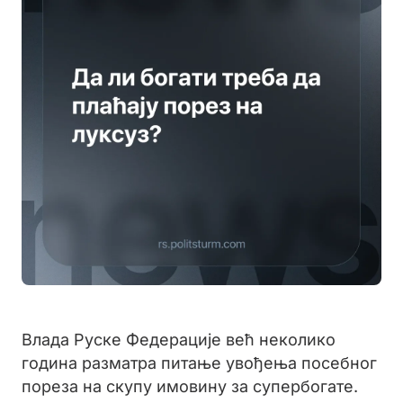
Влада Руске Федерације већ неколико
година разматра питање увођења посебног
пореза на скупу имовину за супербогате.