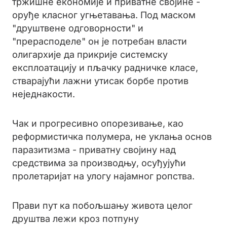
тржишне економије и приватне својине -
оруђе класног угњетавања. Под маском
"друштвене одговорности" и
"прерасподеле" он је потребан власти
олигархије да прикрије системску
експлоатацију и пљачку радничке класе,
стварајући лажни утисак борбе против
неједнакости.
Чак и прогресивно опорезивање, као
реформистичка полумера, не уклања основ
паразитизма - приватну својину над
средствима за производњу, осуђујући
пролетаријат на улогу најамног ропства.
Прави пут ка побољшању живота целог
друштва лежи кроз потпуну