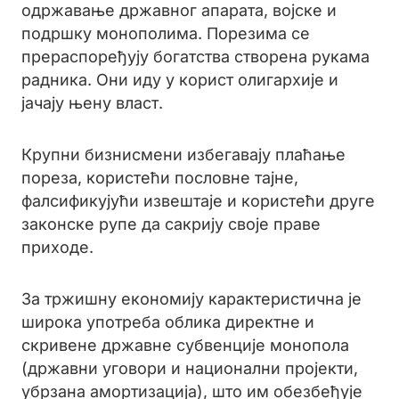
одржавање државног апарата, војске и
подршку монополима. Порезима се
прераспоређују богатства створена рукама
радника. Они иду у корист олигархије и
јачају њену власт.
Крупни бизнисмени избегавају плаћање
пореза, користећи пословне тајне,
фалсификујући извештаје и користећи друге
законске рупе да сакрију своје праве
приходе.
За тржишну економију карактеристична је
широка употреба облика директне и
скривене државне субвенције монопола
(државни уговори и национални пројекти,
убрзана амортизација), што им обезбеђује