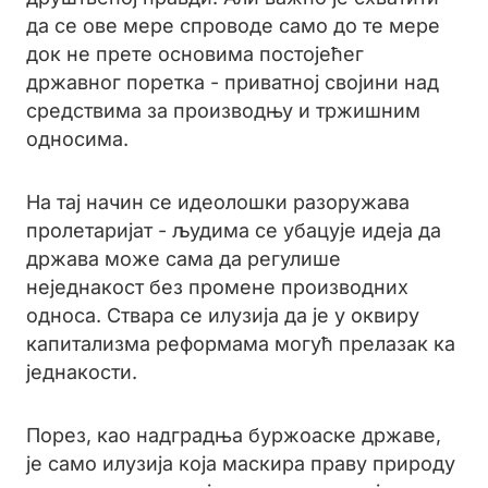
да се ове мере спроводе само до те мере
док не прете основима постојећег
државног поретка - приватној својини над
средствима за производњу и тржишним
односима.
На тај начин се идеолошки разоружава
пролетаријат - људима се убацује идеја да
држава може сама да регулише
неједнакост без промене производних
односа. Ствара се илузија да је у оквиру
капитализма реформама могућ прелазак ка
једнакости.
Порез, као надградња буржоаске државе,
је само илузија која маскира праву природу