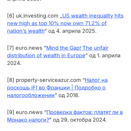
[6] uk.investing.com „
US wealth inequality hits
new high as top 10% now own 71.2% of
nation’s wealth
“ од 4. априла 2025.
[7] euro.news "
Mind the Gap! The unfair
distribution of wealth in Europe
” од 1. априла
2024.
[8] property-serviceazur.com “
Налог на
роскошь IFI во Франции | Подробно о
налогообложении
” од 2018.
[9] euro.news “
Проверка фактов: платят ли в
Монако налоги?
” од 29. октобра 2024.