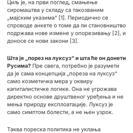
Циљ је, на први поглед, смањење
сиромаштва у складу са такозваним
„мајским указима“ [1]. Периодично се
спроводе анкете о томе да ли становништво
подржава нове измене у опорезивању [2], и
доносе се нови закони [3].
Шта је „порез на луксуз“ и шта ће он донети
Русима?
Пре свега, потребно је разумети
да је сама концепција „пореза на луксуз“
само козметичка мера у оквиру
капиталистичке логике. Она не угрожава
директно основе друштвеног уређења и не
мења природу експлоатације. Луксуз је
само симптом болести, а не њен узрок.
Таква пореска политика не уклања