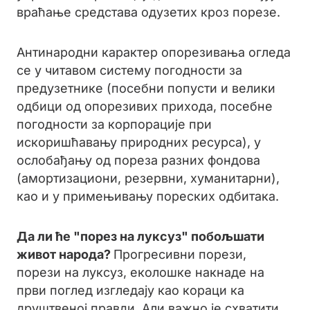
враћање средстава одузетих кроз порезе.
Антинародни карактер опорезивања огледа
се у читавом систему погодности за
предузетнике (посебни попусти и велики
одбици од опорезивих прихода, посебне
погодности за корпорације при
искоришћавању природних ресурса), у
ослобађању од пореза разних фондова
(амортизациони, резервни, хуманитарни),
као и у примењивању пореских одбитака.
Да ли ће "порез на луксуз" побољшати
живот народа?
Прогресивни порези,
порези на луксуз, еколошке накнаде на
први поглед изгледају као кораци ка
друштвеној правди. Али важно је схватити