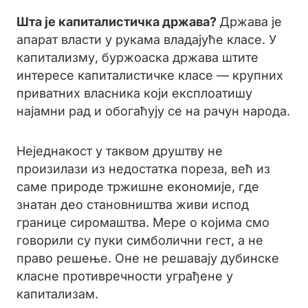
Шта је капиталистичка држава?
Држава је
апарат власти у рукама владајуће класе. У
капитализму, буржоаска држава штите
интересе капиталистичке класе — крупних
приватних власника који експлоатишу
најамни рад и обогаћују се на рачун народа.
Неједнакост у таквом друштву не
произилази из недостатка пореза, већ из
саме природе тржишне економије, где
знатан део становништва живи испод
границе сиромаштва. Мере о којима смо
говорили су пуки симболични гест, а не
право решење. Оне не решавају дубинске
класне противречности уграђене у
капитализам.