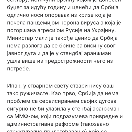
буџет за идућу годину и ценећи да Србија
одлично носи опоравак из кризе која је
почела пандемијом корона вируса а која је
погоршана агресијом Русије на Украјину.
Министар мали је такође ценио да Србија
нема разлога да се брине за висину свог
јавног дуга и да је у стендбај аранжман
ушла више из предострожности него из
потребе.
Ипак, у стварном свету ствари нису баш
тако ружичасте. Као прво, Србија да нема
проблем са сервисирањем својих дугова
сигурно не би улазила у стенбај аранжман
са ММФ-ом, који подразумева привредне и
административне реформе (такозвано
структурално прилагођавање) које се