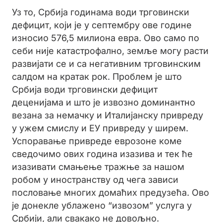
Уз то, Србија годинама води трговински
дефицит, који је у септембру ове године
износио 576,5 милиона евра. Ово само по
себи није катастрофално, земље могу расти
развијати се и са негативним трговинским
салдом на кратак рок. Проблем је што
Србија води трговински дефицит
деценијама и што је извозно доминантно
везана за немачку и Италијанску привреду
у ужем смислу и ЕУ привреду у ширем.
Успоравање привреде еврозоне коме
сведочимо ових година изазива и тек ће
изазивати смањење тражње за нашом
робом у иностранству од чега зависи
пословање многих домаћих предузећа. Ово
је донекле ублажено “извозом” услуга у
Србији, али свакако не довољно.