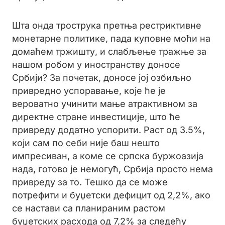
Шта онда трострука претња рестриктивне
монетарне политике, пада куповне моћи на
домаћем тржишту, и слабљење тражње за
нашом робом у иностранству доносе
Србији? За почетак, доносе јој озбиљно
привредно успоравање, које ће је
вероватно учинити мање атрактивном за
директне стране инвестиције, што ће
привреду додатно успорити. Раст од 3.5%,
који сам по себи није баш нешто
импресиван, а коме се српска буржоазија
нада, готово је немогућ, Србија просто нема
привреду за то. Тешко да се може
потрефити и буџетски дефицит од 2,2%, ако
се настави са планираним растом
буџетских расхода од 7,2% за следећу