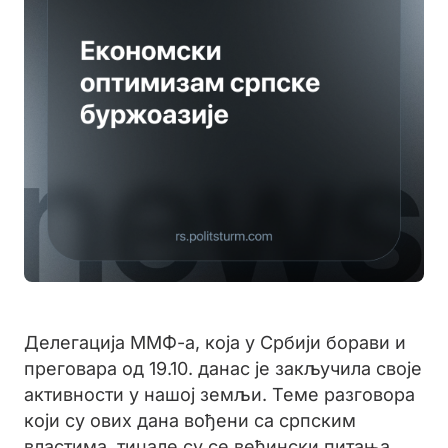
Делегација ММФ-а, која у Србији борави и
преговара од 19.10. данас је закључила своје
активности у нашој земљи. Теме разговора
који су ових дана вођени са српским
властима, тицале су се већински питања