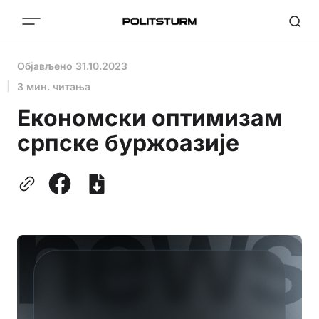
Објављено
31.10.2023
3 мин. читања
Економски оптимизам
српске буржоазије