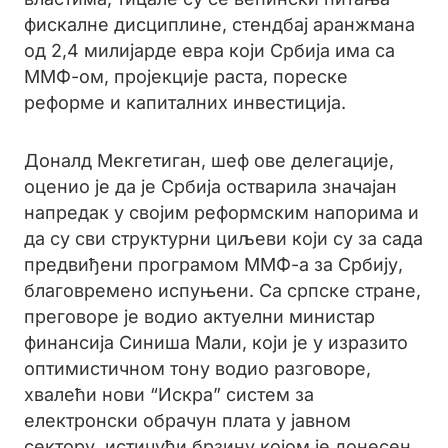
фискалне дисциплине, стендбај аранжмана
од 2,4 милијарде евра који Србија има са
ММФ-ом, пројекције раста, пореске
реформе и капиталних инвестиција.
Доналд Мекгетиган, шеф ове делегације,
оценио је да је Србија остварила значајан
напредак у својим реформским напорима и
да су сви структурни циљеви који су за сада
предвиђени програмом ММФ-а за Србију,
благовремено испуњени. Са српске стране,
преговоре је водио актуелни министар
финансија Синиша Мали, који је у изразито
оптимистичном тону водио разговоре,
хвалећи нови “Искра” систем за
електронски обрачун плата у јавном
сектору, истичући брзину којом је донесен