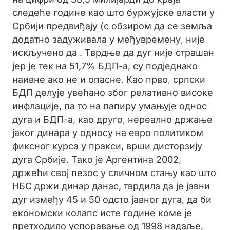
следеће године као што буржујске власти у
Србији предвиђају (с обзиром да се земља
додатно задуживала у међувремену, није
искључено да . Тврдње да дуг није страшан
јер је тек на 51,7% БДП-а, су подједнако
наивне ако не и опасне. Као прво, српски
БДП делује увећано због релативно високе
инфлације, па то на папиру умањује однос
дуга и БДП-а, као друго, нереално држање
јаког динара у односу на евро политиком
фиксног курса у пракси, врши дисторзију
дуга Србије. Тако је Аргентина 2002,
држећи свој пезос у сличном стању као што
НБС држи динар данас, тврдила да је јавни
дуг између 45 и 50 одсто јавног дуга, да би
економски колапс исте године коме је
претходило успоравање од 1998 надаље,