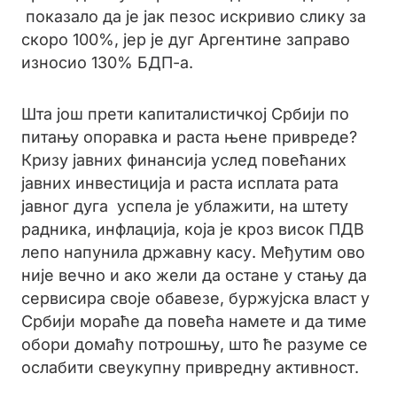
показало да је јак пезос искривио слику за
скоро 100%, јер је дуг Аргентине заправо
износио 130% БДП-а.
Шта још прети капиталистичкој Србији по
питању опоравка и раста њене привреде?
Кризу јавних финансија услед повећаних
јавних инвестиција и раста исплата рата
јавног дуга успела је ублажити, на штету
радника, инфлација, која је кроз висок ПДВ
лепо напунила државну касу. Међутим ово
није вечно и ако жели да остане у стању да
сервисира своје обавезе, буржујска власт у
Србији мораће да повећа намете и да тиме
обори домаћу потрошњу, што ће разуме се
ослабити свеукупну привредну активност.