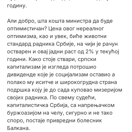
годину.
Али добро, шта кошта министра да буде
оптимистичан? Цена овог нереалног
оптимизма, као и увек, биће животни
стандард радника Србије, на чији је рачун
остварен и овај јадни раст од 2% у текућој
години. Како стоје ствари, српски
капитализам је изгледа потрошио
дивиденде које је социјализам оставио а
полако му иситче и широкогрудна страна
подршка коју је до сада куповао мизеријом
својих радника. По свему судећи,
капиталистичка Србија, са напрењачком
буржоазијом на челу, сигурно и не тако
споро, постаје привредни болесник
Балкана.