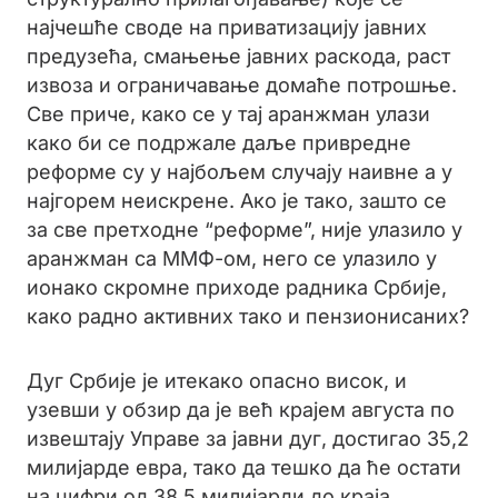
најчешће своде на приватизацију јавних
предузећа, смањење јавних раскода, раст
извоза и ограничавање домаће потрошње.
Све приче, како се у тај аранжман улази
како би се подржале даље привредне
реформе су у најбољем случају наивне а у
најгорем неискрене. Ако је тако, зашто се
за све претходне “реформе”, није улазило у
аранжман са ММФ-ом, него се улазило у
ионако скромне приходе радника Србије,
како радно активних тако и пензионисаних?
Дуг Србије је итекако опасно висок, и
узевши у обзир да је већ крајем августа по
извештају Управе за јавни дуг, достигао 35,2
милијарде евра, тако да тешко да ће остати
на цифри од 38,5 милијарди до краја