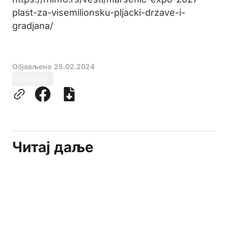
plast-za-visemilionsku-pljacki-drzave-i-
gradjana/
Објављено
25.02.2024
Новости
Читај даље