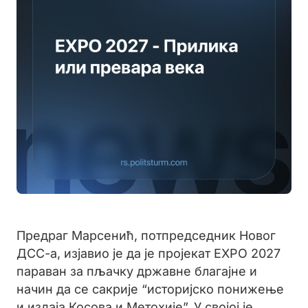
Предраг Марсенић, потпредседник Новог
ДСС-а, изјавио је да је пројекат EXPO 2027
параван за пљачку државне благајне и
начин да се сакрије “историјско понижење
и издаја Косова и Метохије”. У својој је