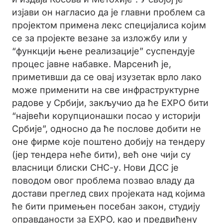
изјави он нагласио да је главни проблем са
пројектом примена лекс специјалиса којим
се за пројекте везане за изложбу или у
“функцији њене реализације” суспендује
процес јавне набавке. Марсенић је,
приметивши да се овај изузетак врло лако
може применити на све инфраструктурне
радове у Србији, закључио да ће EXPO бити
“највећи корупционашки посао у историји
Србије”, односно да ће послове добити не
оне фирме које поштено добију на тендеру
(јер тендера неће бити), већ оне чији су
власници блиски СНС-у. Нови ДСС је
поводом овог проблема позвао владу да
достави преглед свих пројеката над којима
ће бити примењен посебан закон, студију
оправданости за EXPO, као и предвиђену