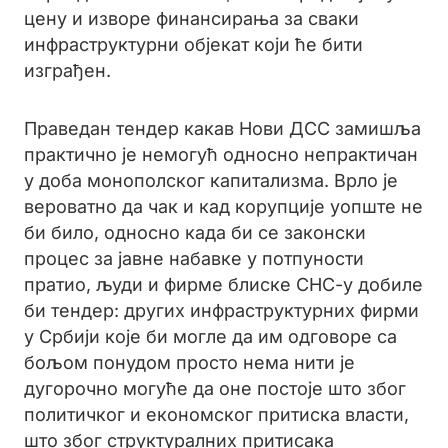
цену и изворе финансирања за сваки
инфраструктурни објекат који ће бити
изграђен.
Праведан тендер какав Нови ДСС замишља
практично је немогућ односно непрактичан
у доба монополског капитализма. Врло је
вероватно да чак и кад корупције уопште не
би било, односно када би се законски
процес за јавне набавке у потпуности
пратио, људи и фирме блиске СНС-у добиле
би тендер: других инфраструктурних фирми
у Србији које би могле да им одговоре са
бољом понудом просто нема нити је
дугорочно могуће да оне постоје што због
политичког и економског притиска власти,
што због структуралних притисака