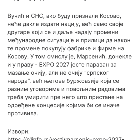
Вучић и СНС, ако буду признали Косово,
неће дакле издати нацију, већ само своје
другаре који се и даље надају промени
међународне ситуације и прилици да након
те промене покупују фабрике и фирме на
Косову. У том смислу је, Марсенић, донекле
и у праву - EXPO 2027 јесте параван за
мазање очију, али не очију “српског
народа”, већ његове буржоазије која се
разним уговорима и повољним радовима
треба умирити пре него што пристане на
одређене концесије којима би се иначе
противила.
Извори:
https://n1info.rs/vesti/marsenic-expo-2027-