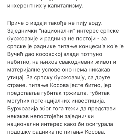
инхерентних у капитализму.
Приче о издаји такође не пију воду.
Заједнички “национални” интерес српске
буржоазије и радника не постоји - за
српске је раднике питање концесија које је
Вучић дао косовској влади потпуно
небитно, на њихов свакодневни живот и
материјалне услове оно нема никакав
утицај. За српску буржоазију, са друге
стране, питање Косова јесте битно, јер
представља губитак тржишта, губитак
могућих потенцијалних инвестиција.
Буржоазија због тога тежи да представи
некакав непостојећи заједнички
национални интерес како би осигурала
подршку радника по питању Косова.