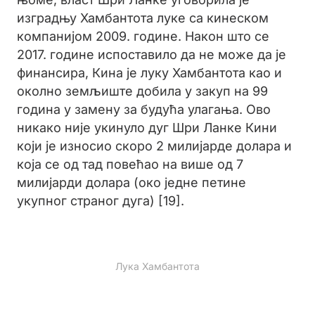
изградњу Хамбантота луке са кинеском
компанијом 2009. године. Након што се
2017. године испоставило да не може да је
финансира, Кина је луку Хамбантота као и
околно земљиште добила у закуп на 99
година у замену за будућа улагања. Ово
никако није укинуло дуг Шри Ланке Кини
који је износио скоро 2 милијарде долара и
која се од тад повећао на више од 7
милијарди долара (око једне петине
укупног страног дуга) [19].
Лука Хамбантота