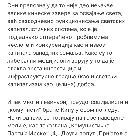
Они препознају да то није део некакве
велике кинеске завере за освајање света,
већ свакодневно функционисање светских
капиталистичких система, које је
подједнако оптерећено проблемима
неслоге и конкуренције као и извоз
капитала западних земаља. Како су то
либерални медији, они верују у то да је
оваква врста инвестиција и
инфраструктурне градње (као и светски
капитализам као целина) добра.
Ипак многи левичари, псеудо-социјалисти и
„комунисти“ бране Кину у овом погледу.
Неки од њих се позивају на горе наведене
медије, као такозвана „Комунистичка
Партија Ирске“ [4]. Други попут „Пријатеља