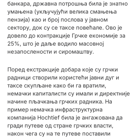
банкара, државна потрошња била је знатно
умањена (укључујући велика смањења
пензија) као и број послова у јавном
сектору, док су се таксе повећале. Ово је
довело до контракције Грчке економије за
25%, што је даље водило масовној
незапослености и сиромаштву.
Поред екстракције добара које су грчки
радници створили користећи јавни дуг и
таксе скупљане како би га вратили,
немачки капиталисти су имали и директније
начине пљачкања грчких радника. На
пример немачка инфраструктурна
компанија Hochtief била је ангажована да
гради путеве од стране грчких власти,
након чега су на те путеве поставили