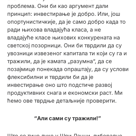
проблема. Они би као аргумент дали
принцип: инвестирање је добро. Или, још
опортунистичкије, да је само добро када то
ради њихова владајућа класа, а не
владајуће класе њихових конкурената на
светској позорници. Они би тврдили да су
увозници извезеног капитала ти који су га и
тражили, да је камата „разумна“, да се
позајмице понекада опраштају, да су услови
флексибилни и тврдили би да је
инвестирање оно што подстиче развој
продуктивних снага и економски раст. Ми
ћемо ове тврдње детаљније проверити.
“Али сами су тражили!”
Што се тиче луке у Шри Ланци, либералне