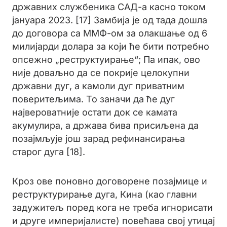
државних службеника САД-а касно током
јануара 2023. [17] Замбија је од тада дошла
до договора са ММФ-ом за олакшање од 6
милијарди долара за који ће бити потребно
опсежно „реструктуирање“; Па ипак, ово
није доваљно да се покрије целокупни
државни дуг, а камоли дуг приватним
поверитељима. То заначи да ће дуг
највероватније остати док се камата
акумулира, а држава бива присиљена да
позајмљује још зарад рефинансирања
старог дуга [18].
Кроз ове поновно договорене позајмице и
реструктурирање дуга, Кина (као главни
задужитељ поред кога не треба игнорисати
и друге империјалисте) повећава свој утицај