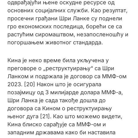
одврађајући њене оскудне ресурсе од
основних социјалних служби. Као резултат,
просечни грађани Шри Ланке су поднели
гро економских последица, борећи се са
растућим сиромаштвом, незапосленошћу и
погоршањем животног стандарда.
Кина је неко време била укључена у
преговоре о „реструктуирању“ са Шри
Ланком и подржала је договор са ММФ-ом
2023. [20] Након што је осигурала
позајмицу од 3 милијарде долара ММФ-а,
Шри Ланка је сада такође дошла до
договора са Кином о реструктуирању
њеног дуга [21]. Као што можемо видети,
Кина блиско сарађује са ММФ-ом и
западним државама како би наставила