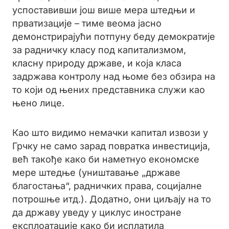
успоставивши још више мера штедњи и
прватизације – тиме веома јасно
демонстрирајући потпуну беду демократије
за радничку класу под капитализмом,
класну природу државе, и која класа
задржава контролу над њоме без обзира на
то који од њених представника служи као
њено лице.
Као што видимо немачки капитал извози у
Грчку не само зарад повратка инвестиција,
већ такође како би наметнуо економске
мере штедње (уништавање „државе
благостања“, радничких права, социјалне
потрошње итд.). Додатно, они циљају на то
да државу уведу у циклус иностране
експлоатације како би исплатила