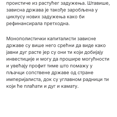
проистиче из растућег задужења. Штавише,
зависна држава је такође заробљена у
циклусу нових задужења како би
рефинансирала претходна.
Монополистички капиталисти зависне
државе су више него срећни да виде како
јавни дуг расте јер су они ти који добијају
инвестиције и могу да прошире могућности
и увећају профит тиме што помажу у
пљачци сопствене државе од стране
империјалиста, док су углавном радници ти
који ће плаћати и дуг и камату.