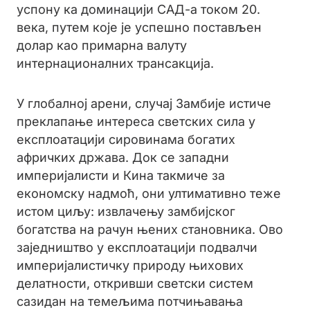
успону ка доминацији САД-а током 20.
века, путем које је успешно постављен
долар као примарна валуту
интернационалних трансакција.
У глобалној арени, случај Замбије истиче
преклапање интереса светских сила у
експлоатацији сировинама богатих
афричких држава. Док се западни
империјалисти и Кина такмиче за
економску надмоћ, они ултимативно теже
истом циљу: извлачењу замбијског
богатства на рачун њених становника. Ово
заједништво у експлоатацији подвалчи
империјалистичку природу њихових
делатности, откривши светски систем
сазидан на темељима потчињавања