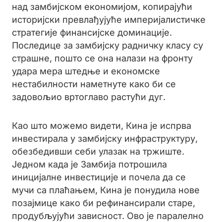
над замбијском економијом, копирајући
историјски превлађујуће империјалистичке
стратегије финансијске доминације.
Последице за замбијску радничку класу су
страшне, пошто се она налази на фронту
удара мера штедње и економске
нестабилности наметнуте како би се
задовољио вртоглаво растући дуг.
Као што можемо видети, Кина је испрва
инвестирала у замбијску инфраструктуру,
обезбедивши себи улазак на тржиште.
Једном када је Замбија потрошила
иницијалне инвестиције и почела да се
мучи са плаћањем, Кина је понудила нове
позајмице како би рефинансирали старе,
продубљујући зависност. Ово је паралелно