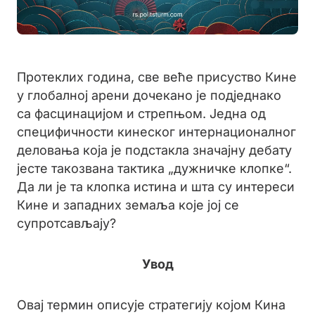
Протеклих година, све веће присуство Кине
у глобалној арени дочекано је подједнако
са фасцинацијом и стрепњом. Једна од
специфичности кинеског интернационалног
деловања која је подстакла значајну дебату
јесте такозвана тактика „дужничке клопке“.
Да ли је та клопка истина и шта су интереси
Кине и западних земаља које јој се
супротсављају?
Увод
Овај термин описује стратегију којом Кина