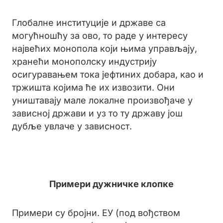
Глобалне институције и државе са
могућношћу за ово, то раде у интересу
највећих монопола који њима управљају,
хранећи монополску индустрију
осигуравањем тока јефтиних добара, као и
тржишта којима ће их извозити. Они
уништавају мале локалне произвођаче у
зависној држави и уз то ту државу још
дубље увлаче у зависност.
Примери дужничке клопке
Примери су бројни. ЕУ (под вођством