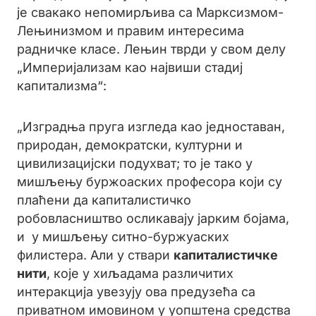
је свакако непомирљива са Марксизмом-
Лењинизмом и правим интересима
радничке класе. Лењин тврди у свом делу
„Империјализам као највиши стадиј
капитализма“:
„Изградња пруга изгледа као једноставан,
природан, демократски, културни и
цивилизацијски подухват; то је тако у
мишљењу буржоаских професора који су
плаћени да капиталистичко
робовласништво осликавају јарким бојама,
и у мишљењу ситно-буржуаских
филистера. Али у ствари
капиталистичке
нити
, које у хиљадама различитих
интеракција увезују ова предузећа са
приватном имовином у уопштена средства