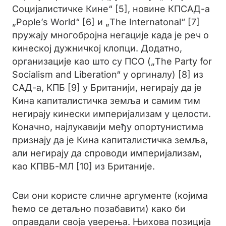
Социјалистичке Кине“ [5], новине КПСАД-а
„Pople’s World“ [6] и „The Internatonal“ [7]
пружају многобројна негације када је реч о
кинеској дужничкој клопци. Додатно,
организације као што су ПСО („The Party for
Socialism and Liberation“ у оргиналу) [8] из
САД-а, КПБ [9] у Британији, негирају да је
Кина капиталистичка земља и самим тим
негирају кинески империјализам у целости.
Коначно, најлукавији међу опортунистима
признају да је Кина капиталистичка земља,
али негирају да спроводи империјализам,
као КПВБ-МЛ [10] из Британије.
Сви они користе сличне аргументе (којима
ћемо се детаљно позабавити) како би
оправдали своја уверења. Њихова позиција