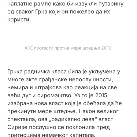
наплатне рампе како би извукли путарину
од сваког Грка који би пожелео да их
користи.
ККЕ протести против мера штедње 2010.
Грчка радничка класа била је укључена у
многе акте грађанске непослушности,
немира и штрајкова као реакција на све
већи дуг и сиромаштво. Уз то је 2015.
изабрана нова власт која је обећала да ће
прекинути мере штедње. Након великог
спектакла, ова „радикално лева“ власт
Сиризе послушно се поклонила пред
притисцима немачког капитала,