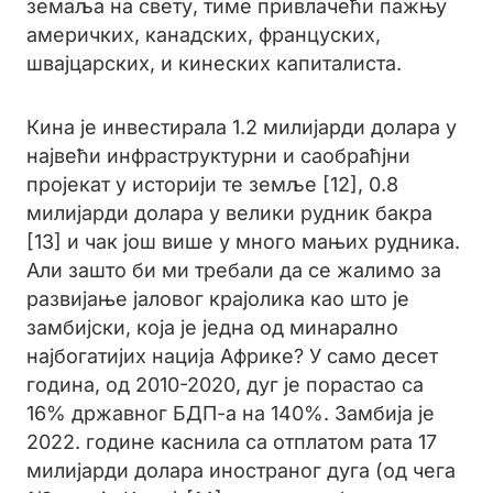
земаља на свету, тиме привлачећи пажњу
америчких, канадских, француских,
швајцарских, и кинеских капиталиста.
Кина је инвестирала 1.2 милијарди долара у
највећи инфраструктурни и саобраћјни
пројекат у историји те земље [12], 0.8
милијарди долара у велики рудник бакра
[13] и чак још више у много мањих рудника.
Али зашто би ми требали да се жалимо за
развијање јаловог крајолика као што је
замбијски, која је једна од минарално
најбогатијих нација Африке? У само десет
година, од 2010-2020, дуг је порастао са
16% државног БДП-а на 140%. Замбија је
2022. године каснила са отплатом рата 17
милијарди долара иностраног дуга (од чега