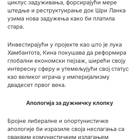
циклус задуживања, форсирајући мере
штедње и реструктуирање док Шри Ланка
узима нова задужења како би платила
стара.
Инвестирајући у пројекте као што је лука
Хамбантота, Кина покушава да реформира
глобални економски пејзаж, ширећи своју
интересну сферу и утемељујући свој статус
као великог играча у империјализму
двадесет првог века.
Апологија за дужничку клопку
Бројне либералне и опортунистичке
апологије би изразиле своја неслагања са
оваквим комунистичким излагањем