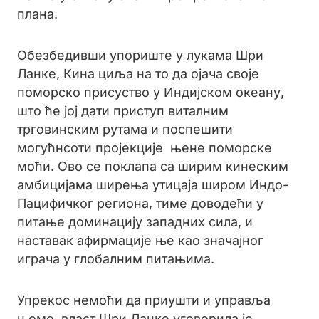
плана.
Обезбедивши упориште у лукама Шри
Ланке, Кина циља на то да ојача своје
поморско присуство у Индијском океану,
што ће јој дати приступ виталним
трговинским рутама и поспешити
могућнсоти пројекције њене поморске
моћи. Ово се поклапа са ширим кинеским
амбицијама ширења утицаја широм Индо-
Пацифичког региона, тиме доводећи у
питање доминацију западних сила, и
наставак афирмације ње као значајног
играча у глобалним питањима.
Упрекос немоћи да приушти и управља
њоме, власт Шри Ланке уговорила је