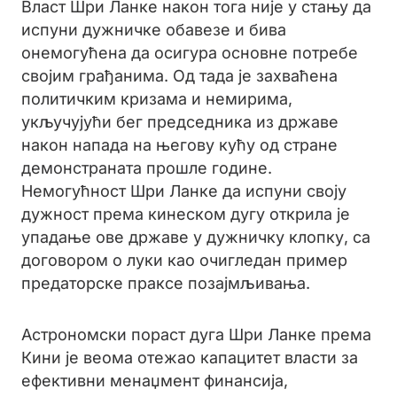
Власт Шри Ланке након тога није у стању да
испуни дужничке обавезе и бива
онемогућена да осигура основне потребе
својим грађанима. Од тада је захваћена
политичким кризама и немирима,
укључујући бег председника из државе
након напада на његову кућу од стране
демонстраната прошле године.
Немогућност Шри Ланке да испуни своју
дужност према кинеском дугу открила је
упадање ове државе у дужничку клопку, са
договором о луки као очигледан пример
предаторске праксе позајмљивања.
Астрономски пораст дуга Шри Ланке према
Кини је веома отежао капацитет власти за
ефективни менаџмент финансија,