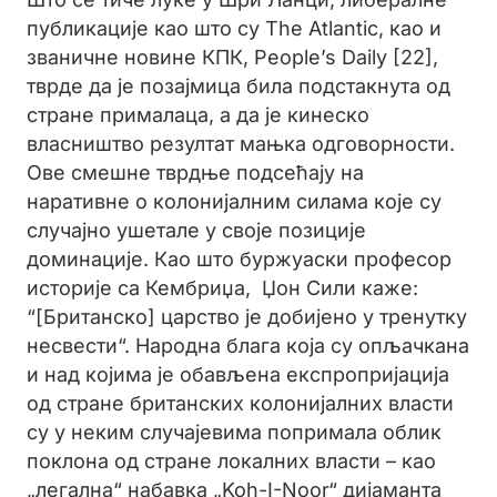
публикације као што су The Atlantic, као и
званичне новине КПК, People’s Daily [22],
тврде да је позајмица била подстакнута од
стране прималаца, а да је кинеско
власништво резултат мањка одговорности.
Ове смешне тврдње подсећају на
наративне о колонијалним силама које су
случајно ушетале у своје позиције
доминације. Као што буржуаски професор
историје са Кембриџа, Џон Сили каже:
“[Британско] царство је добијено у тренутку
несвести“. Народна блага која су опљачкана
и над којима је обављена експропријација
од стране британских колонијалних власти
су у неким случајевима попримала облик
поклона од стране локалних власти – као
„легална“ набавка „Koh-I-Noor“ дијаманта