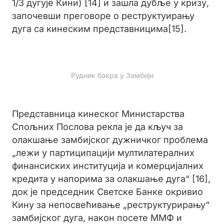
1/3 дугује Кини) [14] и зашла дубље у кризу,
започевши преговоре о реструктуирању
дуга са кинеским представницима[15].
Рудник бакра у Замбији
Представница кинеског Министарства
Спољних Послова рекла је да кључ за
олакшање замбијског дужничког проблема
„лежи у партиципацији мултилатералних
финансиских институција и комерцијалних
кредита у напорима за олакшање дуга“ [16],
док је председник Светске Банке окривио
Кину за непосвећивање „реструктурирању“
замбијског дуга, након посете ММФ и