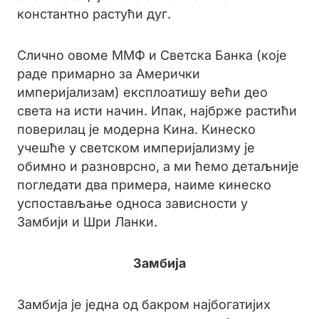
константно растући дуг.
Слично овоме ММФ и Светска Банка (које
раде примарно за Амерички
империјализам) експлоатишу већи део
света на исти начин. Ипак, најбрже растићи
поверилац је модерна Кина. Кинеско
учешће у светском империјализму је
обимно и разноврсно, а ми ћемо детаљније
погледати два примера, наиме кинеско
успостављање односа зависности у
Замбији и Шри Ланки.
Замбија
Замбија је једна од бакром најбогатијих