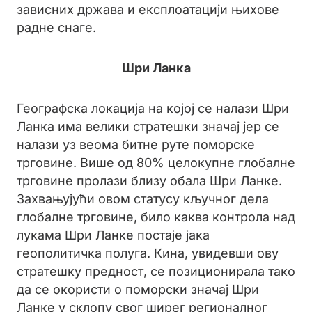
зависних држава и експлоатацији њихове
радне снаге.
Шри Ланка
Географска локација на којој се налази Шри
Ланка има велики стратешки значај јер се
налази уз веома битне руте поморске
трговине. Више од 80% целокупне глобалне
трговине пролази близу обала Шри Ланке.
Захвањујући овом статусу кључног дела
глобалне трговине, било каква контрола над
лукама Шри Ланке постаје јака
геополитичка полуга. Кина, увидевши ову
стратешку предност, се позиционирала тако
да се окористи о поморски значај Шри
Ланке у склопу свог ширег регионалног