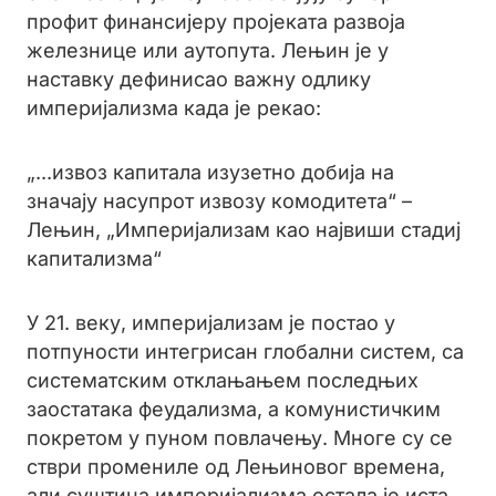
профит финансијеру пројеката развоја
железнице или аутопута. Лењин је у
наставку дефинисао важну одлику
империјализма када је рекао:
„...извоз капитала изузетно добија на
значају насупрот извозу комодитета“ –
Лењин, „Империјализам као највиши стадиј
капитализма“
У 21. веку, империјализам је постао у
потпуности интегрисан глобални систем, са
систематским отклањањем последњих
заостатака феудализма, а комунистичким
покретом у пуном повлачењу. Многе су се
стври промениле од Лењиновог времена,
али суштина империјализма остала је иста,