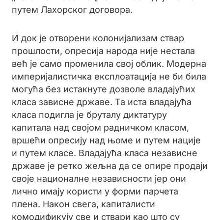
путем Лахорског договора.
И док је отворени колонијализам ствар
прошлости, опресија народа није нестала
већ је само променила свој облик. Модерна
империјалистичка експлоатација не би била
могућа без истакнуте дозволе владајућих
класа зависне државе. Та иста владајућа
класа подигла је бруталу диктатуру
капитала над својом радничком класом,
вршећи опресију над њоме и путем нације
и путем класе. Владајућа класа независне
државе је ретко жељна да се опире продаји
своје националне независности јер они
лично имају користи у форми парчета
плена. Након свега, капиталисти
комодификују све и ствари као што су