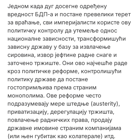
Једном када дуг досегне одређену
вредност БДП-а и постане превелики терет
за враћање, сви империјалисти користе ову
политичку контролу да утемеље однос
националне зависности, трансформишући
зависну државу у базу за извлачење
сировина, извор јефтине радне снаге и
заточено тржиште. Они ово најчешће раде
кроз политичке реформе, контролишући
политику државе да постане
гостопримљива према страним
монополима. Ове реформе често
подразумевају мере штедње (austerity),
приватизацију, дерегулацију тржишта,
повлачење радничких права, продају
државне имовине страним компанијама
(или њен губитак као колатерале) итд.