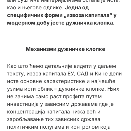
као и његове одлике.
Једна од
специфичних форми „извоза капитала“ у
модерном добу јесте дужничка клопка.
Механизми дужничке клопке
Као што ћемо детаљније видети у даљем
тексту, извоз капитала ЕУ, САД и Кине дели
исте основне карактеристике и најчешће
узима исти облик – дужничке клопке. Њих
не занима само раст профита путем
инвестиција у зависним државама где је
концентрација капитала нижа већ и
заробљавање тих зависних држава
политичким полугама и контролом која