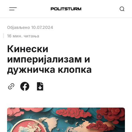
Објављено
10.07.2024
16 мин. читања
Кинески
империјализам и
дужничка клопка