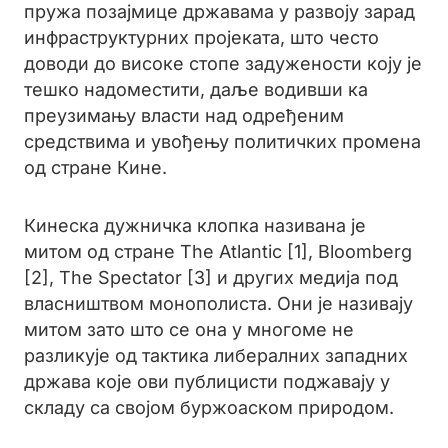
пружа позајмице државама у развоју зарад
инфраструктурних пројеката, што често
доводи до високе стопе задужености коју је
тешко надоместити, даље водивши ка
преузимању власти над одређеним
средствима и увођењу политичких промена
од стране Кине.
Кинеска дужничка клопка називана је
митом од стране Тhe Atlantic [1], Bloomberg
[2], The Spectator [3] и других медија под
власништвом монополиста. Они је називају
митом зато што се она у многоме не
разликује од тактика либералних западних
држава које ови публицисти поджавају у
складу са својом буржоаском природом.