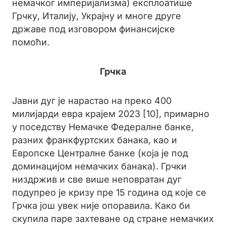
немачког империјализма) експлоатише
Грчку, Италију, Украјну и многе друге
државе под изговором финансијске
помоћи.
Грчка
Јавни дуг је нарастао на преко 400
милијарди евра крајем 2023 [10], примарно
у поседству Немачке Федералне банке,
разних франкфуртских банака, као и
Европске Централне банке (која је под
доминацијом немачких банака). Грчки
низдржив и све више неповратан дуг
подупрео је кризу пре 15 година од које се
Грчка још увек није опоравила. Како би
скупила паре захтеване од стране немачких