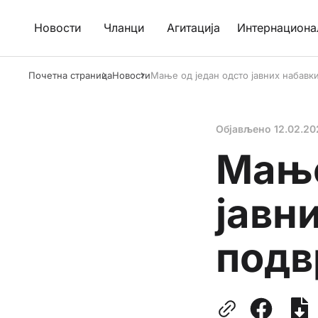
Новости
Чланци
Агитација
Интернациона
Почетна страница
Новости
Мање од један одсто јавних набавк
Објављено
12.02.20
Мање
јавн
подв