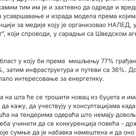
самим тим им је и захтевно да одреде и вред
а усавршавање и израда модела према којима
цији за медије коју је организовао НАЛЕД, у
”, који спроводи, у сарадњи са Шведском аг
 област у коју би према мишљењу 77% грађан
, затим инфраструктура и путеви са 36%. До
пало интересовање за енергетику.
 на шта ће се трошити новац из буџета и има
 да кажу, да учествују у консултацијама кад
шћа на тендерима одвраћа што немају довољ
треба учинити да се конкуренција повећа - д
тоје сумње да је набавка намештена и да оно