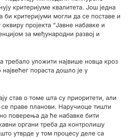
нују критеријуме квалитета. Још једна
 би критеријуми могли да се поставе и
 оквиру пројекта “Јавне набавке и
енцијом за међународни развој и
а требало уложити највише новца кроз
 највећег пораста дошло је у
ју став о томе шта су приоритети, али
а се праве планови. Наручиоце тишти
но поверења да ће набавке бити
ржавни органи треба да контролишу
 што утврде у том процесу деле са