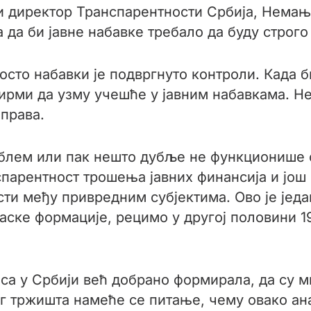
и директор Транспарентности Србија, Немањ
да би јавне набавке требало да буду строго
осто набавки је подвргнуто контроли. Када б
ирми да узму учешће у јавним набавкама. Не
 права.
облем или пак нешто дубље не функционише 
спарентност трошења јавних финансија и још
и међу привредним субјектима. Ово је једа
ске формације, рецимо у другој половини 1
аса у Србији већ добрано формирала, да су 
 тржишта намеће се питање, чему овако ана