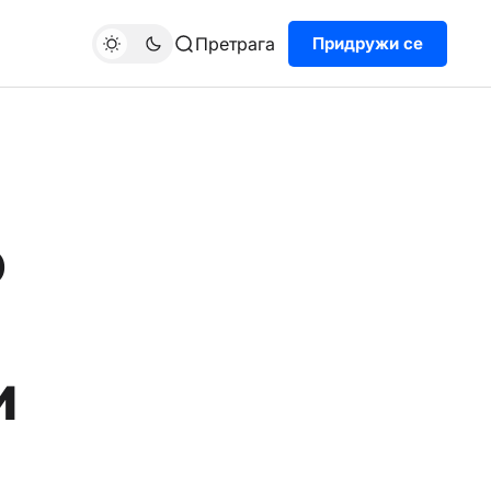
Претрага
Придружи се
о
и