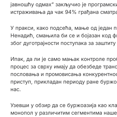
јавношћу одмах” закључио је програмск
истраживања да чак 94% грађана сматра 
У пракси, како подсећа, мање од један п
Ненадић, смањила би се и бојазан код ф
због дуготрајности поступака за заштиту
Ипак, да ли је само мањак контроле пр
процес за сврху имају да обезбеде тран
пословања и промовисања конкурентност
приступ, прикладан периоду ране буржоа
нас.
Узевши у обзир да се буржоазија као кл
монопол у различитим сегментима нашег