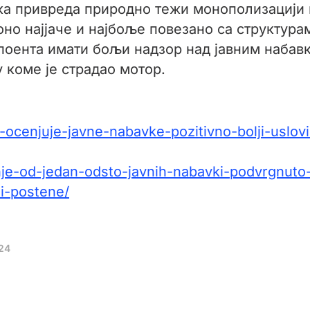
ка привреда природно тежи монополизацији 
оно најјаче и најбоље повезано са структур
е поента имати бољи надзор над јавним наба
у коме је страдао мотор.
n-ocenjuje-javne-nabavke-pozitivno-bolji-uslovi
je-od-jedan-odsto-javnih-nabavki-podvrgnuto-
-i-postene/
24