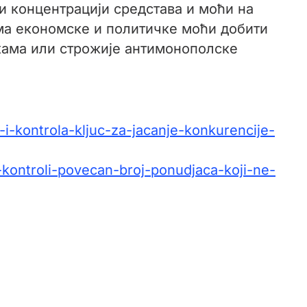
и концентрацији средстава и моћи на
ама економске и политичке моћи добити
вкама или строжије антимонополске
-i-kontrola-kljuc-za-jacanje-konkurencije-
kontroli-povecan-broj-ponudjaca-koji-ne-