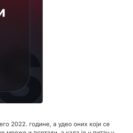
го 2022. године, а удео оних који се
 мреже и портали, а када је у питању