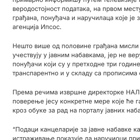
веродостојност података, на првом мест
грађана, понуђача и наручилаца које је
агенција Ипсос.
Нешто више од половине грађана мисли да
учествују у јавним набавкама, јер не ве
понуђачи који су у претходне три годин
транспарентно и у складу са прописима 
Према речима извршне директорке НАЛЕД
поверење јесу конкретне мере које ће га
кроз обуке за рад на порталу јавних на
“Подаци канцеларије за јавне набавке к
истраживање показује да наручиоци при