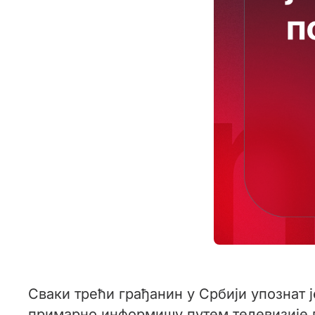
Сваки трећи грађанин у Србији упознат ј
примарно информишу путем телевизије п