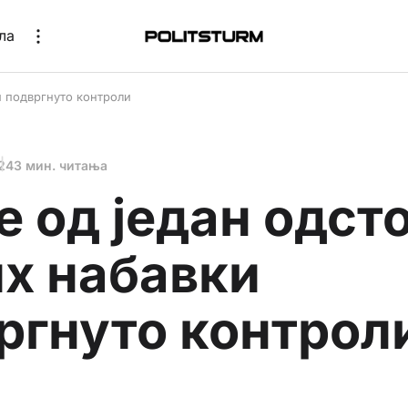
ла
и подвргнуто контроли
24
3 мин. читања
 од један одст
их набавки
ргнуто контрол