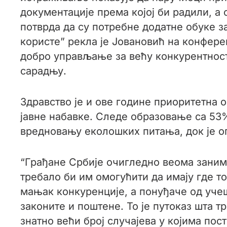
документације према којој би радили, а 
потврда да су потребне додатне обуке з
користе” рекла је Јовановић на конферен
добро управљање за већу конкурентност
сарадњу.
Здравство је и ове године приоритетна
јавне набавке. Следе образовање са 53%
вредновању еколошких питања, док је о
“Грађане Србије очигледно веома занима
требало би им омогућити да имају где то
мањак конкуренције, а понуђаче од уче
законите и поштене. То је путоказ шта 
знатно већи број случајева у којима пос