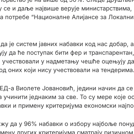
у се и даље највише верује министарствима,
 за потребе “Националне Алијансе за Локалн
 је систем јавних набавки код нас добар, а
рују да ће поступак бити фер и транспарента
е учествовали у надметању чешће оцењују да
од оних који нису учествовали на тендерима
-а Виолете Јовановић, једини начин да се
 учинити једнаким за све. То су мере које о
бавки и примену критеријума економски најп
ажу да у 96% набавки о избору најбоље понуд
мену других критеријума сматрају ризичном