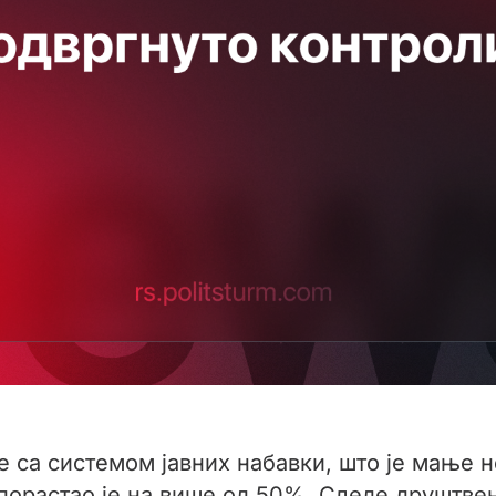
е са системом јавних набавки, што је мање не
орастао је на више од 50%. Следе друштвене