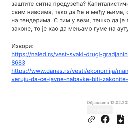
заштите ситна предузећа? Капиталистич
свим нивоима, тако да ће и међу њима, 
на тендерима. С тим у вези, тешко да ј
законе, то је као да мењамо гуме на аут
Извори:
https://naled.rs/vest-svaki-drugi-gradjani
8683
https://www.danas.rs/vesti/ekonomija/man
veruju-da-ce-javne-nabavke-biti-zakonite
Објављено
12.02.20
Новости