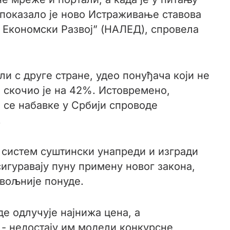
 показало је ново Истраживање ставова
и Економски Развој” (НАЛЕД), спровела
ли с друге стране, удео понуђача који не
н, скочио је на 42%. Истовремено,
 се набавке у Србији спроводе
.
 систем суштински унапреди и изгради
сигуравају пуну примену новог закона,
овољније понуде.
е одлучује најнижа цена, а
 - недостају им модели конкурсне