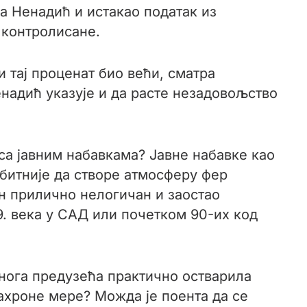
а Ненадић и истакао податак из
 контролисане.
и тај проценат био већи, сматра
надић указује и да расте незадовољство
са јавним набавкама? Јавне набавке као
 битније да створе атмосферу фер
н прилично нелогичан и заостао
9. века у САД или почетком 90-их код
многа предузећа практично остварила
хроне мере? Можда је поента да се