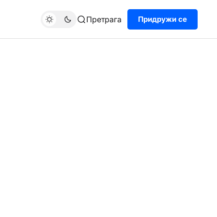
Претрага
Придружи се