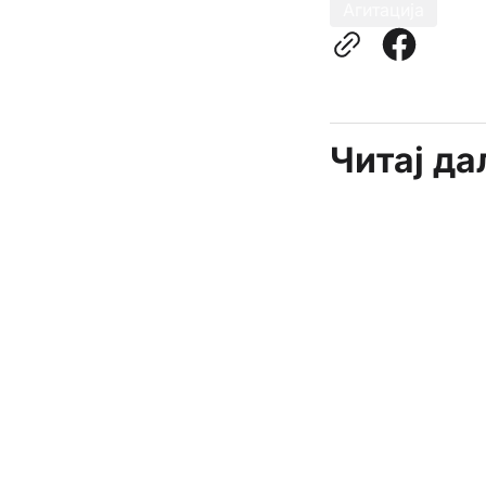
Агитација
Читај д