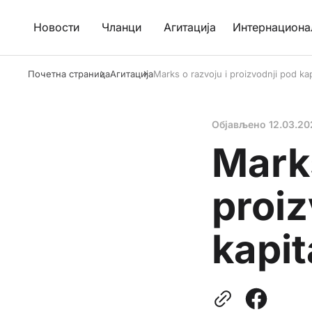
Новости
Чланци
Агитација
Интернациона
Почетна страница
Агитација
Marks o razvoju i proizvodnji pod ka
Објављено
12.03.20
Marks
proiz
kapi