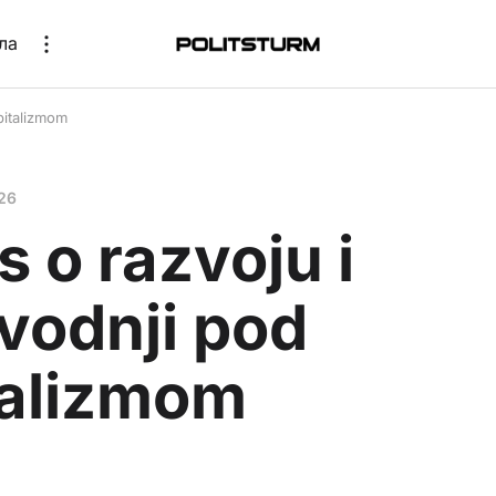
ла
pitalizmom
26
 o razvoju i
vodnji pod
talizmom