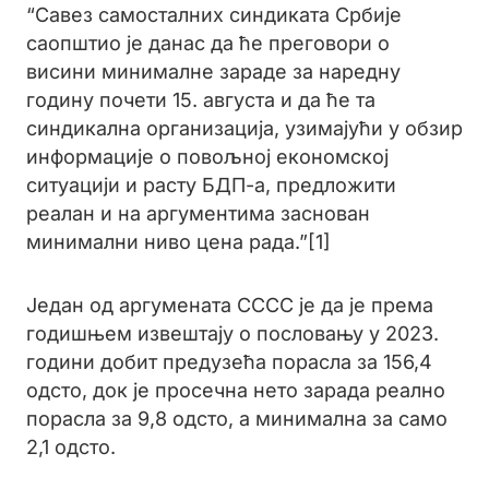
“Савез самосталних синдиката Србије
саопштио је данас да ће преговори о
висини минималне зараде за наредну
годину почети 15. августа и да ће та
синдикална организација, узимајући у обзир
информације о повољној економској
ситуацији и расту БДП-а, предложити
реалан и на аргументима заснован
минимални ниво цена рада.”[1]
Један од аргумената СССС је да је према
годишњем извештају о пословању у 2023.
години добит предузећа порасла за 156,4
одсто, док је просечна нето зарада реално
порасла за 9,8 одсто, а минимална за само
2,1 одсто.