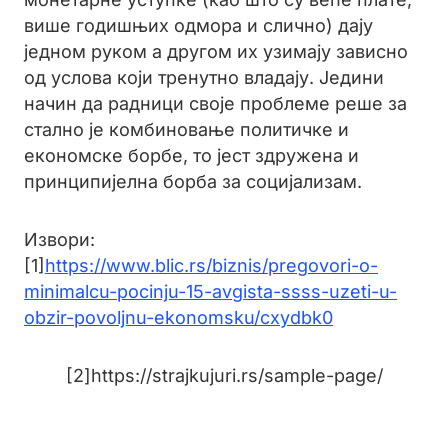
више годишњих одмора и слично) дају
једном руком а другом их узимају зависно
од услова који тренутно владају. Једини
начин да радници своје проблеме реше за
стално је комбиновање политичке и
економске борбе, то јест здружена и
принципијелна борба за социјализам.
Извори:
[1]
https://www.blic.rs/biznis/pregovori-o-
minimalcu-pocinju-15-avgista-ssss-uzeti-u-
obzir-povoljnu-ekonomsku/cxydbk0
[2]https://strajkujuri.rs/sample-page/