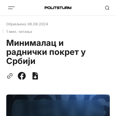
Објављено
06.08.2024
1 мин. читања
Минималац и
раднички покрет у
Србији