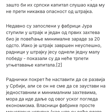
зашто би их српски капитал слушао када му
не прети никаква опасност од штрајка.
Недавно су запослени у фабрици Јура
ступили у штрајк и један од првих захтева
био је повећање минималне зараде за 20
одсто. Иако је штрајк завршен неуспешно,
радници у штрајку јесу однели једну малу
победу - показали су да неће трпети
угњетавање капитала.[2]
Раднички покрет ће наставити да се развија
у Србији, али се он не сме да се заустави на
једноставним и минималним захтевима,
мора да иде даље од овог уског погледа
економизмa. Власници фабрике просте
монетарне уступке (као што су веће плате,