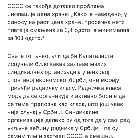
СССС се такође дотакао проблема
инфлације цена хране: „Како је наведено, у
односу на раст цена хране, просечна нето
плата је смањена за 3,4 одсто, а минимална
за 10,1 одсто.”
Све је то тачно, али да би Капиталисти
испунили било какве захтеве малих
синдикалних организација у њиховој
спонтаној економској борби, оне морају
привући радничку класу. Радничка класа
мора да се организује и активно бори и да
се тиме препозна као класа, што још увек
није случај у Србији. Синдикалне
организације далеко су од тога да у свој рад
укључе већину радника у Србији - па су
самим тим и захтеви СССС-а смешни,