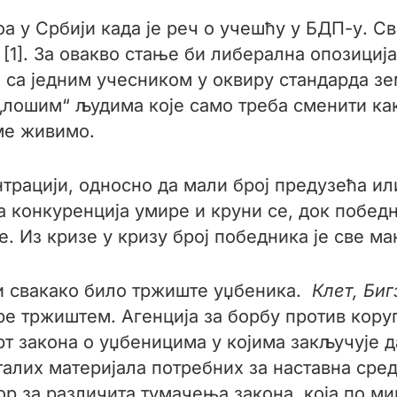
оа у Србији када је реч о учешћу у БДП-у. С
 [1]. За овакво стање би либерална опозициј
 са једним учесником у оквиру стандарда з
лошим“ људима које само треба сменити как
ме живимо.
трацији, односно да мали број предузећа и
конкуренција умире и круни се, док победни
. Из кризе у кризу број победника је све ма
и свакако било тржиште уџбеника.
Клет, Би
ре тржиштем. Агенција за борбу против коруп
рт закона о уџбеницима у којима закључује
алих материјала потребних за наставна сре
стор за различита тумачења закона, која по 