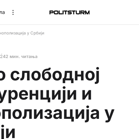
ла
нополизација у Србији
024
2 мин. читања
о слободној
уренцији и
полизација у
ји