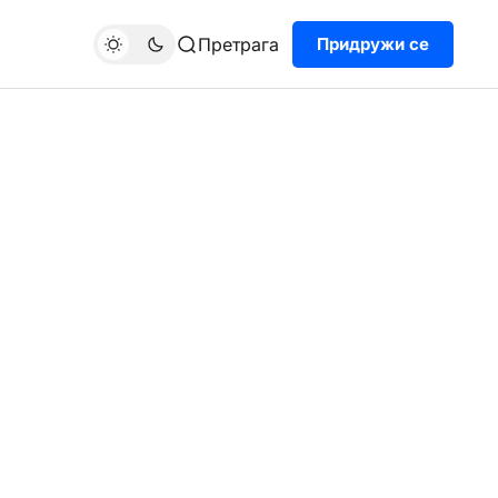
Претрага
Придружи се