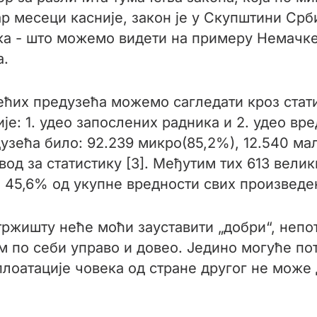
ар месеци касније, закон је у Скупштини Срби
а - што можемо видети на примеру Немачке 
а.
већих предузећа можемо сагледати кроз стат
је: 1. удео запослених радника и 2. удео в
дузећа било: 92.239 микро(85,2%), 12.540 мал
вод за статистику [3]. Међутим тих 613 вели
45,6% од укупне вредности свих произведен
тржишту неће моћи зауставити „добри“, неп
ам по себи управо и довео. Једино могуће по
сплоатације човека од стране другог не може