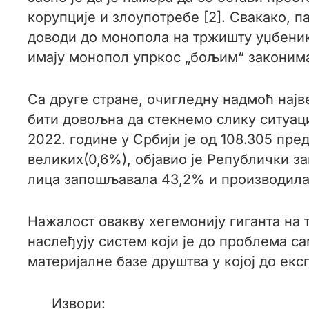
корупције и злоупотребе [2]. Свакако, п
доводи до монопола на тржишту уџбеник
имају монопол упркос „бољим“ законим
Са друге стране, очигледну надмоћ нај
бити довољна да стекнемо слику ситуаци
2022. године у Србији је од 108.305 пре
великих(0,6%), објавио је Републички за
лица запошљавала 43,2% и производила 
Нажалост овакву хегемонију гиганта на 
наслеђују систем који је до проблема с
материјалне базе друштва у којој до ек
Извори: