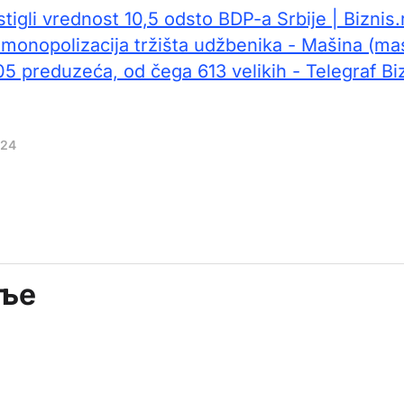
tigli vrednost 10,5 odsto BDP-a Srbije | Biznis.
 monopolizacija tržišta udžbenika - Mašina (mas
05 preduzeća, od čega 613 velikih - Telegraf Bi
024
аље