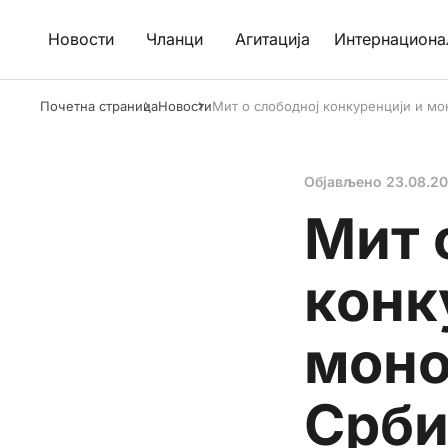
Новости
Чланци
Агитација
Интернациона
Почетна страница
Новости
Мит о слободној конкуренцији и мо
Објављено
23.08.2
Мит 
конк
моно
Срби