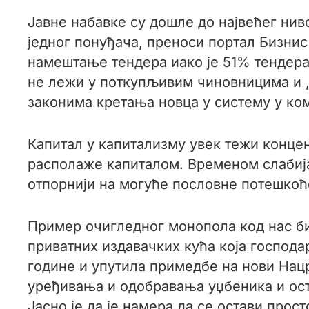
Јавне набавке су дошле до највећег нив
једног понуђача, преноси портал Бизнис
намештање тендера иако је 51% тендера
не лежи у поткупљивим чиновницима и „
законима кретања новца у систему у ко
Капитал у капитализму увек тежи концен
располаже капиталом. Временом слабија 
отпорнији на могуће пословне потешкоће
Пример очигледног монопола код нас б
приватних издавачких кућа која господа
године и упутила примедбе на нови Нац
уређивања и одобравања уџбеника и ост
Јасно је да је намера да се остави про