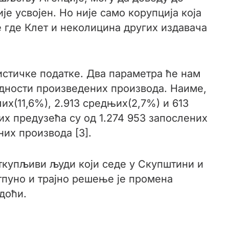
је усвојен. Но није само корупција која
где Клет и неколицина других издавача
истичке податке. Два параметра ће нам
редности произведених производа. Наиме,
их(11,6%), 2.913 средњих(2,7%) и 613
ких предузећа су од 1.274 953 запослених
их производа [3].
откупљиви људи који седе у Скупштини и
тпуно и трајно решење је промена
 доћи.