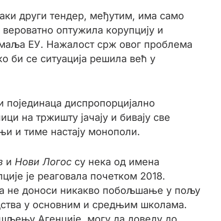
ваки други тендер, међутим, има само
а вероватно оптужила корупцију и
емаља ЕУ. Нажалост срж овог проблема
о би се ситуација решила већ у
ли појединаца диспропорцијално
ци на тржишту јачају и бивају све
њи и тиме настају монополи.
гз
и
Нови Логос
су нека од имена
ције је реаговала почетком 2018.
 да не доноси никакво побољшање у пољу
дства у основним и средњим школама.
мишљењу Агенције, могу да доведу до