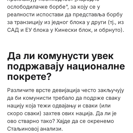
ослободилачке борбе“, за коју се у
реалности испостави да представља борбу
за транзицију из једног блока у други (тј., из
САД и ЕУ блока у Кинески блок, и обрнуто).
Да ли комунусти увек
подржавају националне
покрете?
Различите врсте девијација често закључују
да би комунисти требало да подрже сваку
нацију која тежи одвајању и сваки (или
скоро сваки) захтев ових нација. Да ли је
ово стварно тако? Хајде да се окренемо
Стаљиновој анализи.