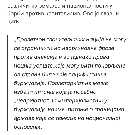
различитих земаља и националности у
борби против капитализма. Ово је главни
циљ.
„Пролетери тлачитељских нација не могу
се ограничити на неоргиналне фразе
против анексије и за једнака права
нација уопште,које могу бити поновљене
од стране било које пацифистичке
буржуазије. Пролетаријат не може
избећи питање које је посебно
„непријатно“ за империјалистичку
буржуазију, наиме, питање о границама
државе које се темеље на националној
репресији.