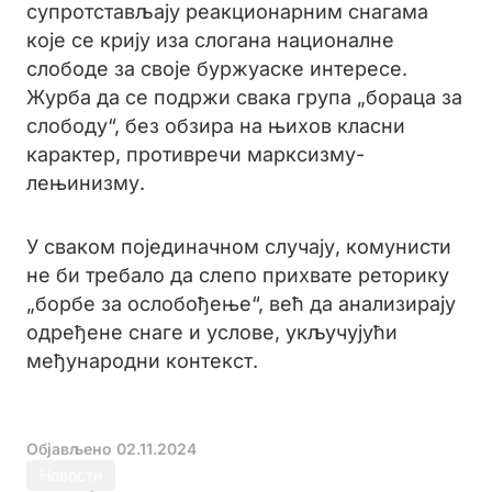
супротстављају реакционарним снагама
које се крију иза слогана националне
слободе за своје буржуаске интересе.
Журба да се подржи свака група „бораца за
слободу“, без обзира на њихов класни
карактер, противречи марксизму-
лењинизму.
У сваком појединачном случају, комунисти
не би требало да слепо прихвате реторику
„борбе за ослобођење“, већ да анализирају
одређене снаге и услове, укључујући
међународни контекст.
Објављено
02.11.2024
Новости