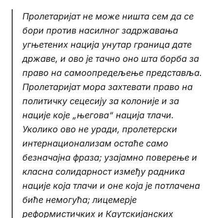
Пролетаријат не може ништа сем да се
бори против насилног задржавања
угњетених нација унутар граница дате
државе, и ово је тачно оно шта борба за
право на самоопредељење представља.
Пролетаријат мора захтевати право на
политичку сецесију за колоније и за
нације које „његова“ нација тлачи.
Уколико ово не уради, пролетерски
интернационализам остаће само
безначајна фраза; узајамно поверење и
класна солидарност између радника
нације која тлачи и оне која је потлачена
биће немогућа; лицемерје
реформистичких и Каутскијанских