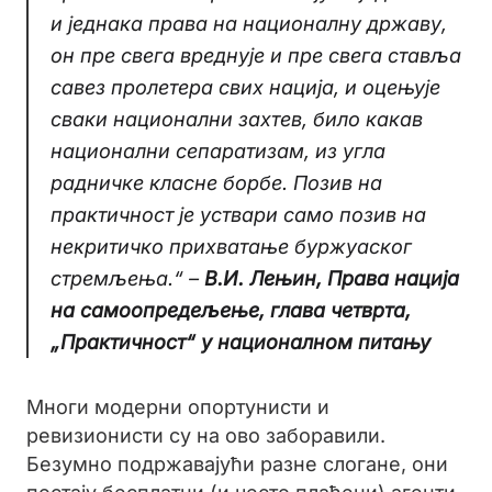
и једнака права на националну државу,
он пре свега вреднује и пре свега ставља
савез пролетера свих нација, и оцењује
сваки национални захтев, било какав
национални сепаратизам, из угла
радничке класне борбе. Позив на
практичност је уствари само позив на
некритичко прихватање буржуаског
стремљења.“ –
В.И. Лењин, Права нација
на самоопредељење, глава четврта,
„Практичност“ у националном питању
Многи модерни опортунисти и
ревизионисти су на ово заборавили.
Безумно подржавајући разне слогане, они