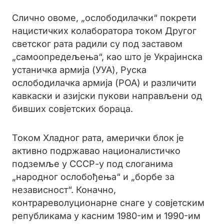
Слично овоме, „ослободилачки“ покрети
нацистичких колаборатора током Другог
светског рата радили су под заставом
„самоопредељења“, као што је Украјинска
устаничка армија (УУА), Руска
ослободилачка армија (РОА) и различити
кавкаски и азијски пукови направљени од
бивших совјетских бораца.
Током Хладног рата, амерички блок је
активно подржавао националистичко
подземље у СССР-у под слоганима
„народног ослобођења“ и „борбе за
независност“. Коначно,
контрареволуционарне снаге у совјетским
републикама у касним 1980-им и 1990-им