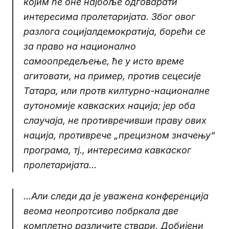
којим ће оне најбоље одговарати
интересима пролетаријата. Због овог
разлога социјалдемократија, борећи се
за право на национално
самоопредељење, ће у исто време
агитовати, на пример, против сецесије
Татара, или протв килтурно-националне
аутономије кавкаских нација; јер оба
слаучаја, не противречивши праву ових
нација, противрече „прецизном значењу“
програма, тј., интересима кавкаског
пролетаријата...
...Али следи да је уважена конференција
веома неопротсиво побркала две
комплетно различите ствари. Добијени