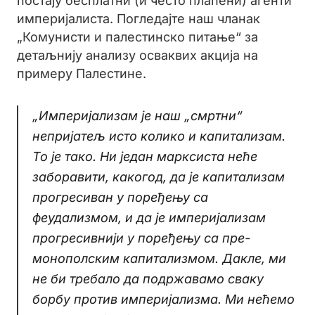
постају бесплатни (и често плаћени) агенти
империјалиста. Погледајте наш чланак
„Комунисти и палестинско питање“ за
детаљнију анализу осваквих акција на
примеру Палестине.
„Империјализам је наш „смртни“
непријатељ исто колико и капитализам.
То је тако. Ни један марксиста неће
заборавити, какогод, да је капитализам
прогресиван у поређењу са
феудализмом, и да је империјализам
прогресивнији у поређењу са пре-
монополским капитализмом. Дакле, ми
не би требало да подржавамо сваку
борбу против империјализма. Ми нећемо