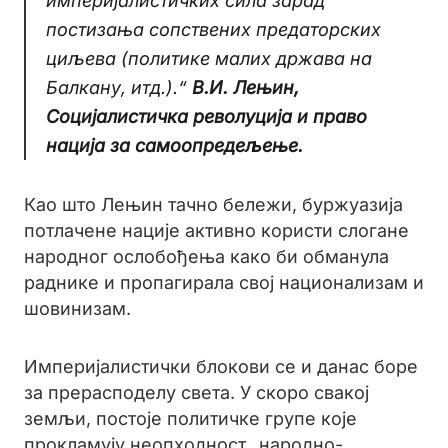
империјалистичких сила зарад
постизања сопствених предаторских
циљева (политике малих држава на
Балкану, итд.).“
В.И. Лењин,
Социјалистичка револуција и право
нација за самоопредељење.
Као што Лењин тачно бележи, буржуазија
потлачене нације активно користи слогане
народног ослобођења како би обманула
раднике и пропагирала свој национализам и
шовинизам.
Империјалистички блокови се и данас боре
за прерасподелу света. У скоро свакој
земљи, постоје политичке групе које
прокламују неопходност „народно-