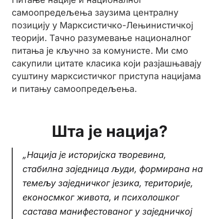
самоопредељења заузима централну
позицију у Марксистичко-Лењинистичкој
теорији. Тачно разумевање националног
питања је кључно за комунисте. Ми смо
сакупили цитате класика који разјашњавају
суштину марксистичког приступа нацијама
и питању самоопредељења.
Шта је нација?
„Нација је историјска творевина,
стабилна заједница људи, формирана на
темељу заједничког језика, територије,
еконосмког живота, и психолошког
састава манифестованог у заједничкој