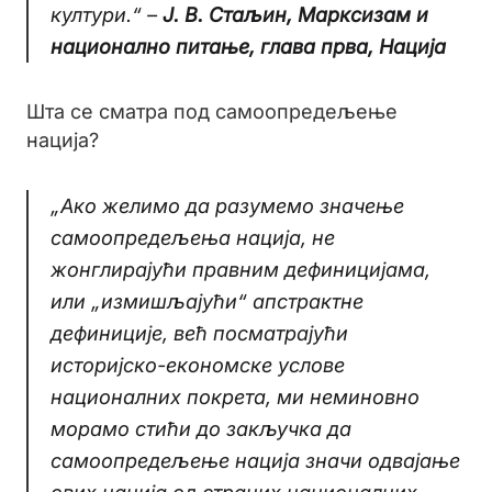
култури.“ –
Ј. В. Стаљин, Марксизам и
национално питање, глава прва, Нација
Шта се сматра под самоопредељење
нација?
„Ако желимо да разумемо значење
самоопредељења нација, не
жонглирајући правним дефиницијама,
или „измишљајући“ апстрактне
дефиниције, већ посматрајући
историјско-економске услове
националних покрета, ми неминовно
морамо стићи до закључка да
самоопредељење нација значи одвајање