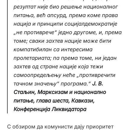
резултат није био решење националног
питања, већ апсурд, према коме права
нација и принципи социјалдемократије
„не противрече“ једно другоме, и, према
томе; сваки захтев нације може бити
компатибилан са интересима
пролетариата; па према томе, ни један
захтев од стране нације која тежи
самоопредељењу неће „противречити
тачном значењу“ програма.“
Ј. В.
Стаљин, Марксизам и национално
питање, глава шеста, Кавкази,
Конференција Ликвидатора
С обзиром да комунисти дају приоритет