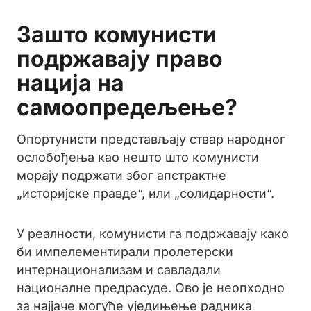
Зашто комунисти
подржавају право
нација на
самоопредељење?
Опортунисти представљају ствар народног
ослобођења као нешто што комунисти
морају подржати због апстрактне
„историјске правде“, или „солидарности“.
У реалности, комунисти га подржавају како
би импелементирали пролетерски
интернационализам и савладали
националне предрасуде. Ово је неопходно
за најјаче могуће уједињење радника