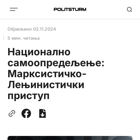
Објављено
02.11.2024
5 мин. читања
Национално
самоопредељење:
Марксистичко-
Лењинистички
приступ