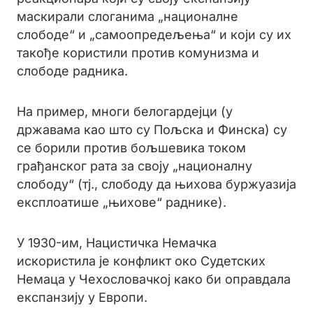
маскирали слоганима „националне
слободе“ и „самоопредељења“ и који су их
такође користили против комунизма и
слободе радника.
На пример, многи белогардејци (у
државама као што су Пољска и Финска) су
се борили против бољшевика током
грађанског рата за своју „националну
слободу“ (тј., слободу да њихова буржуазија
експлоатише „њихове“ раднике).
У 1930-им, Нацистичка Немачка
искористила је конфликт око Судетских
Немаца у Чехословачкој како би оправдала
експанзију у Европи.