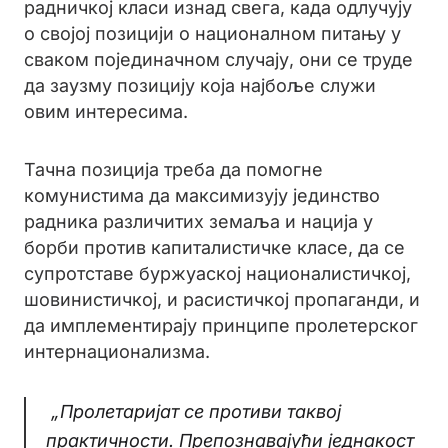
радничкој класи изнад свега, када одлучују
о својој позицији о националном питању у
сваком појединачном случају, они се труде
да заузму позицију која најбоље служи
овим интересима.
Тачна позиција треба да помогне
комунистима да максимизују јединство
радника различитих земаља и нација у
борби против капиталистичке класе, да се
супротставе буржуаској националистичкој,
шовинистичкој, и расистичкој пропаганди, и
да имплементирају принципе пролетерског
интернационализма.
„Пролетаријат се противи таквој
практичности. Препознавајући једнакост