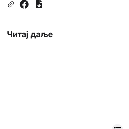
Читај даље