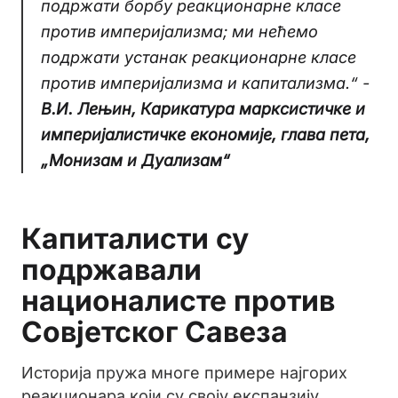
подржати борбу реакционарне класе
против империјализма; ми нећемо
подржати устанак реакционарне класе
против империјализма и капитализма.“ -
В.И. Лењин, Карикатура марксистичке и
империјалистичке економије, глава пета,
„Монизам и Дуализам“
Капиталисти су
подржавали
националисте против
Совјетског Савеза
Историја пружа многе примере најгорих
реакционара који су своју експанзију