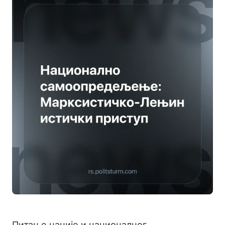
Питање нације и националног