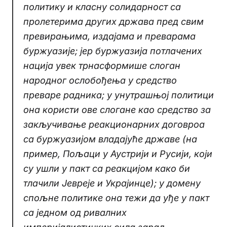
политику и класну солидарност са
пролетерима других држава пред свим
превирањима, издајама и преварама
буржуазије; јер буржуазија потлачених
нација увек трнасформише слоган
народног ослобођења у средство
преваре радника; у унутрашњој политици
она користи ове слогане као средство за
закључивање реакционарних договроа
са буржуазијом владајуће државе (на
пример, Пољаци у Аустрији и Русији, који
су ушли у пакт са реакцијом како би
тлачили Јевреје и Украјинце); у домену
спољне политике она тежи да уђе у пакт
са једном од ривалних