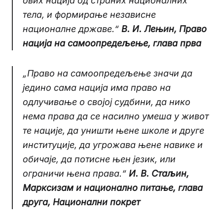
ових нација од страних националних
тела, и формирање независне
националне државе.“
В. И. Лењин, Право
нација на самоопредељење, глава прва
„Право на самоопредељење значи да
једино сама нација има право на
одлучивање о својој судбини, да нико
нема права да се насилно умеша у живот
те нације, да уништи њене школе и друге
институције, да угрожава њене навике и
обичаје, да потисне њен језик, или
ограничи њена права.“
И. В. Стаљин,
Марксизам и национално питање, глава
друга, Национални покрет