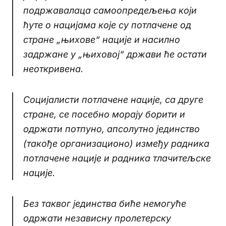
подржавалаца самоопредељења који
ћуте о нацијама које су потлачене од
стране „њихове“ нације и насилно
задржане у „њиховој“ држави ће остати
неоткривена.
Социјалисти потлачене нације, са друге
стране, се посебно морају борити и
одржати потпуно, апсолутно јединство
(такође организационо) између радника
потлачене нације и радника тлачитељске
нације.
Без таквог јединства биће немогуће
одржати независну пролетерску