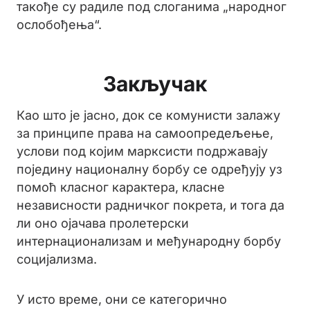
такође су радиле под слоганима „народног
ослобођења“.
Закључак
Као што је јасно, док се комунисти залажу
за принципе права на самоопредељење,
услови под којим марксисти подржавају
поједину националну борбу се одређују уз
помоћ класног карактера, класне
независности радничког покрета, и тога да
ли оно ојачава пролетерски
интернационализам и међународну борбу
социјализма.
У исто време, они се категорично