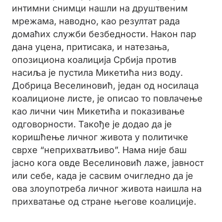
интимни снимци нашли на друштвеним
мрежама, наводно, као резултат рада
домаћих служби безбедности. Након пар
дана уцена, притисака, и натезања,
опозициона коалиција Србија против
насиља је пустила Микетића низ воду.
Добрица Веселиновић, један од носилаца
коалиционе листе, је описао то повлачење
као лични чин Микетића и показивање
одговорности. Такође је додао да је
коришћење личног живота у политичке
сврхе “неприхватљиво”. Нама није баш
јасно кога овде Веселиновић лаже, јавност
или себе, када је сасвим очигледно да је
ова злоупотреба личног живота наишла на
прихватање од стране његове коалиције.