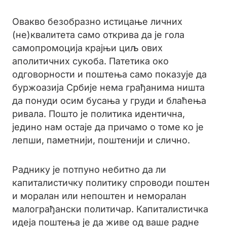
Овакво безобразно истицање личних
(не)квалитета само открива да је гола
самопромоција крајњи циљ ових
аполитичних сукоба. Патетика око
одговорности и поштења само показује да
буржоазија Србије нема грађанима ништа
да понуди осим бусања у груди и блаћења
ривала. Пошто је политика идентична,
једино нам остаје да причамо о томе ко је
лепши, паметнији, поштенији и слично.
Раднику је потпуно небитно да ли
капиталистичку политику спроводи поштен
и моралан или непоштен и неморалан
малограђански политичар. Капиталистичка
идеја поштења је да живе од ваше радне