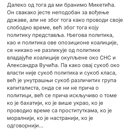
Далеко од тога да ми бранимо Микетића.
Он свакако јесте неподобан за вођење
државе, али не због тога како проводи своје
слободно време, већ због тога коју
политику представља. Његова политика,
као и политика ове опозиционе коалиције,
се никако не разликује од политике
владајуће коалиције окупљене око СНС и
Александра Вучића. Па како овај сукоб око
власти није сукоб политика и сукоб класа,
већ је унутрашњи сукоб различитих група
капиталиста, онда се ни не прича о
политици, већ се прича искључиво о томе
ко је бахатији, ко је више украо, ко је
проводио време са проституткама, ко је
моралнији, ко је настранији, ко је
одговорнији…