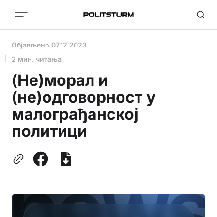
Објављено
07.12.2023
2 мин. читања
(Не)морал и
(не)одговорност у
малограђанској
политици