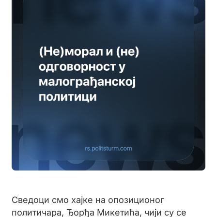
Сведоци смо хајке на опозиционог
политичара, Ђорђа Микетића, чији су се