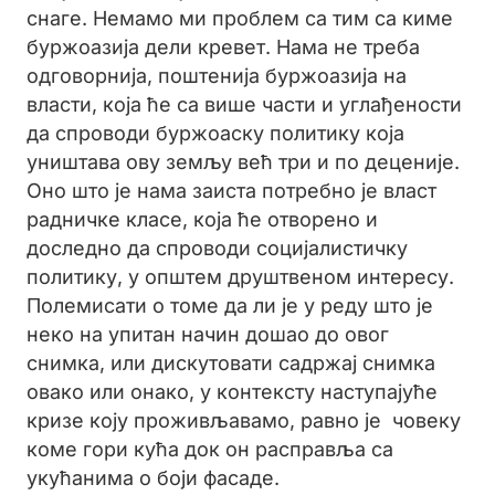
снаге. Немамо ми проблем са тим са киме
буржоазија дели кревет. Нама не треба
одговорнија, поштенија буржоазија на
власти, која ће са више части и углађености
да спроводи буржоаску политику која
уништава ову земљу већ три и по деценије.
Оно што је нама заиста потребно је власт
радничке класе, која ће отворено и
доследно да спроводи социјалистичку
политику, у општем друштвеном интересу.
Полемисати о томе да ли је у реду што је
неко на упитан начин дошао до овог
снимка, или дискутовати садржај снимка
овако или онако, у контексту наступајуће
кризе коју проживљавамо, равно је човеку
коме гори кућа док он расправља са
укућанима о боји фасаде.