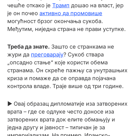
чешће откако је
Трамп
дошао на власт, јер
је он почео
активно да промовише
могућност брзог окончања сукоба.
Међутим, ниједна страна не прави уступке.
Треба да знате.
Зашто се странкама не
жури да
преговарају
? Сукоб ствара
„опсадно стање“ које користи обема
странама. Он скреће пажњу са унутрашњих
криза и помаже да се оправда појачана
контрола владе. Траје више од три године.
► Овај образац дипломатије иза затворених
врата – где се одлуке често доносе иза
затворених врата док елите обмањују и
једна другу и јавност – типичан је за
империјализам. На пример, Иранско-