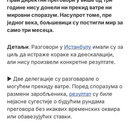
године нису донели ни прекид ватре ни
мировни споразум. Насупрот томе, пре
једног века, бољшевици су постигли мир за
само три месеца.
Детаљи
. Разговори у
Истанбулу
имали су за
циљ да истраже кораке ка деескалацији,
али нису произвели конкретне резултате.
► Две делегације су разговарале о
могућем прекиду ватре. Поред споразума о
размени заробљеника,
резултат
су биле
нејасне сугестије о будућим рундама
преговора без икаквих временских оквира
или обавезујућих ставки.