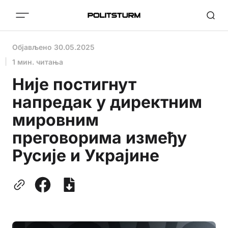
Објављено
30.05.2025
1 мин. читања
Није постигнут
напредак у директним
мировним
преговорима између
Русије и Украјине