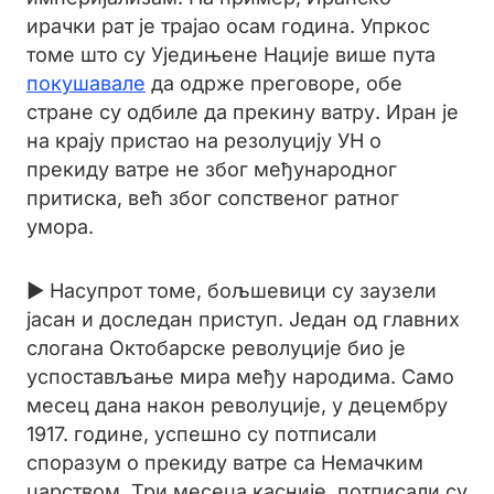
ирачки рат је трајао осам година. Упркос
томе што су Уједињене Нације више пута
покушавале
да одрже преговоре, обе
стране су одбиле да прекину ватру. Иран је
на крају пристао на резолуцију УН о
прекиду ватре не због међународног
притиска, већ због сопственог ратног
умора.
► Насупрот томе, бољшевици су заузели
јасан и доследан приступ. Један од главних
слогана Октобарске револуције био је
успостављање мира међу народима. Само
месец дана након револуције, у децембру
1917. године, успешно су потписали
споразум о прекиду ватре са Немачким
царством. Три месеца касније, потписали су