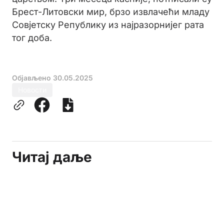
Брест-Литовски мир, брзо извлачећи младу
Совјетску Републику из најразорнијег рата
тог доба.
Објављено
30.05.2025
Новости
Читај даље