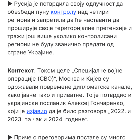
► Русија је потврдила своју одлучност да
обезбеди пуну
контролу
над четири
региона и запретила да ће наставити да
проширује своје територијалне претензије и
тражи још више уколико контролисани
региони не буду званично предати од
стране Украјине.
Контекст
. Током целе „Специјалне војне
операције (СВО)“, Москва и Кијев су
одржавали повремене дипломатске канале,
како јавне тако и приватне. То је потврдио и
украјински посланик Алексеј Гончаренко,
који је
изјавио
да је било разговора „2022. и
2023. па чак и 2024. године“.
► Приче о преговорима постале су много