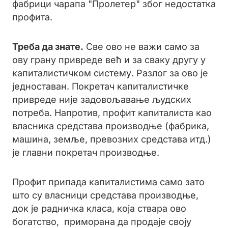
фабрици чарапа "Пролетер" због недостатка
профита.
Треба да знате.
Све ово не важи само за
ову грану привреде већ и за сваку другу у
капиталистичком систему. Разлог за ово је
једноставан. Покретач капиталистичке
привреде није задовољавање људских
потреба. Напротив, профит капиталиста као
власника средстава производње (фабрика,
машина, земље, превозних средстава итд.)
је главни покретач производње.
Профит припада капиталистима само зато
што су власници средстава производње,
док је радничка класа, која ствара ово
богатство, приморана да продаје своју