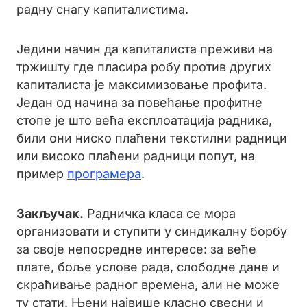
радну снагу капиталистима.
Једини начин да капиталиста преживи на
тржишту где пласира робу против других
капиталиста је максимизовање профита.
Један од начина за повећање профитне
стопе је што већа експлоатација радника,
били они ниско плаћени текстилни радници
или високо плаћени радници попут, на
пример
програмера
.
Закључак.
Радничка класа се мора
организовати и ступити у синдикалну борбу
за своје непосредне интересе: за веће
плате, боље услове рада, слободне дане и
скраћивање радног времена, али не може
ту стати. Њени највише класно свесни и