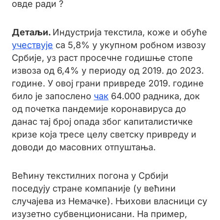
овде ради ?
Детаљи.
Индустрија текстила, коже и обуће
учествује
са 5,8% у укупном робном извозу
Србије, уз раст просечне годишње стопе
извоза од 6,4% у периоду од 2019. до 2023.
године. У овој грани привреде 2019. године
било је запослено
чак
64.000 радника, док
од почетка пандемије коронавируса до
данас тај број опада због капиталистичке
кризе која тресе целу светску привреду и
доводи до масовних отпуштања.
Већину текстилних погона у Србији
поседују стране компаније (у већини
случајева из Немачке). Њихови власници су
изузетно субвенционисани. На пример,