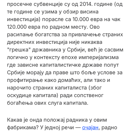
просечне субвенције су од 2014. године (од
те године се узима у обзир висина
инвестиција) порасле са 10.000 евра на чак
120.000 евра по радном месту. Ово
расипање богатства за привлачење страних
директних инвестиција није никаква
"грешка" државника у Србији, већ је сасвим
логично у контексту епохе империјализма
где зависне капиталистичке државе попут
Србије морају да праве што боље услове за
профитирање како домаћих, али тако и
нарочито страних капиталиста (због
оскудице капитала) ради сопственог
богаћења ових слуга капитала.
Какав је онда положај радника у овим
фабрикама? У једној речи —
очајан
, радно