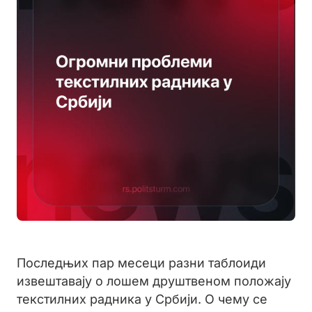
Последњих пар месеци разни таблоиди
извештавају о лошем друштвеном положају
текстилних радника у Србији. О чему се