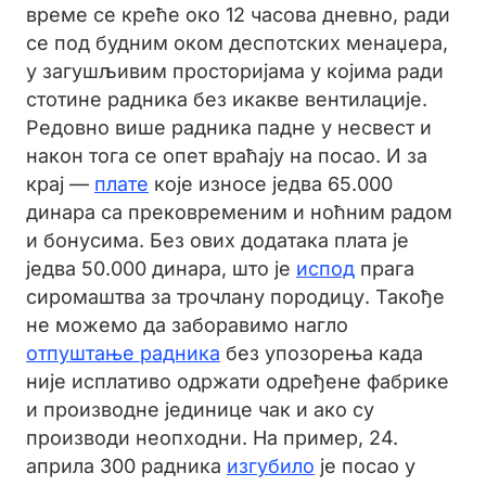
време се креће око 12 часова дневно, ради
се под будним оком деспотских менаџера,
у загушљивим просторијама у којима ради
стотине радника без икакве вентилације.
Редовно више радника падне у несвест и
након тога се опет враћају на посао. И за
крај —
плате
које износе једва 65.000
динара са прековременим и ноћним радом
и бонусима. Без ових додатака плата је
једва 50.000 динара, што је
испод
прага
сиромаштва за трочлану породицу. Такође
не можемо да заборавимо нагло
отпуштање радника
без упозорења када
није исплативо одржати одређене фабрике
и производне јединице чак и ако су
производи неопходни. На пример, 24.
априла 300 радника
изгубило
је посао у