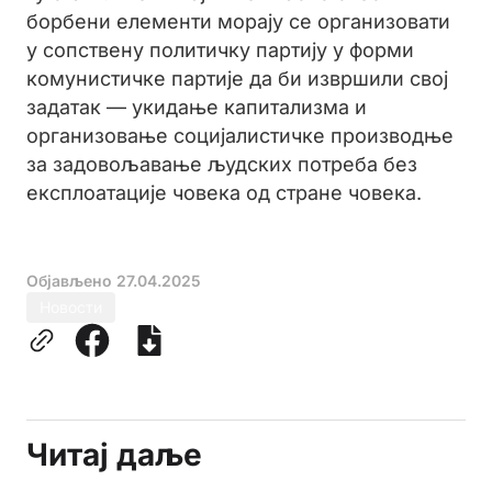
борбени елементи морају се организовати
у сопствену политичку партију у форми
комунистичке партије да би извршили свој
задатак — укидање капитализма и
организовање социјалистичке производње
за задовољавање људских потреба без
експлоатације човека од стране човека.
Објављено
27.04.2025
Новости
Читај даље