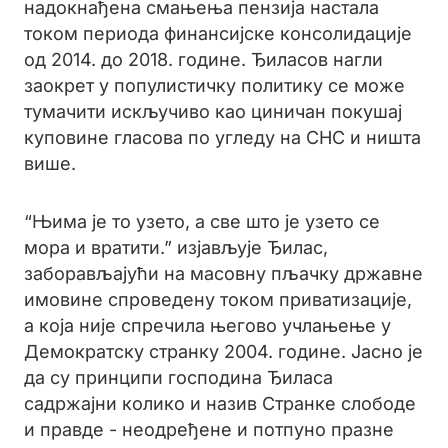
надокнађена смањења пензија настала
током периода финансијске консолидације
од 2014. до 2018. године. Ђиласов нагли
заокрет у популистичку политику се може
тумачити искључиво као циничан покушај
куповине гласова по угледу на СНС и ништа
више.
“Њима је то узето, а све што је узето се
мора и вратити.” изјављује Ђилас,
заборављајући на масовну пљачку државне
имовине спроведену током приватизације,
а која није спречила његово учлањење у
Демократску странку 2004. године. Јасно је
да су принципи господина Ђиласа
садржајни колико и назив Странке слободе
и правде - неодређене и потпуно празне