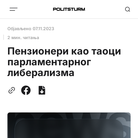
Објављено
07.11.2023
2 мин. читања
Пензионери као таоци
парламентарног
либерализма