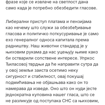
фразе које се извлаче на светлост дана
само када је потребно обезбедити гласове.
Либерални приступ платама и пензијама
као нечему што служи за обезбеђивање
гласова и политичко поткусуривање је само
ехо генералног односа капитала према
радништву. Наш животни стандард је у
њиховим рукама да нас уцењују њиме како
би остварили сопствене интересе. Упркос
Ђиласовој тврдњи да ће направити сутра да
у овој земљи заиста осетимо неку
сигурност и стабилност, овај покушај
подмићивања не објашњава како он то
намерава да изведе. Оно што он нуди јесте
једнократна куповина нашег гласа, што се
не разликује од поступака СНС са њиховим,