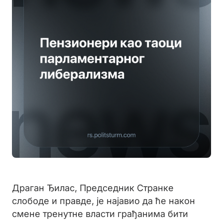
Драган Ђилас, Председник Странке
слободе и правде, је најавио да ће након
смене тренутне власти грађанима бити