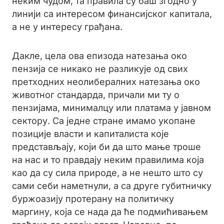
неким чудом, та правила су баш згодно у
линији са интересом финансијског капитала,
а не у интересу грађана.
Дакле, цела ова епизода натезања око
пензија се никако не разликује од свих
претходних неолибералних натезања око
животног стандарда, причали ми ту о
пензијама, минималцу или платама у јавном
сектору. Са једне стране имамо укопане
позиције власти и капиталиста које
представљају, који би да што мање троше
на нас и то правдају неким правилима која
као да су сила природе, а не нешто што су
сами себи наметнули, а са друге губитничку
буржоазију протерану на политичку
маргину, која се нада да ће подмићивањем