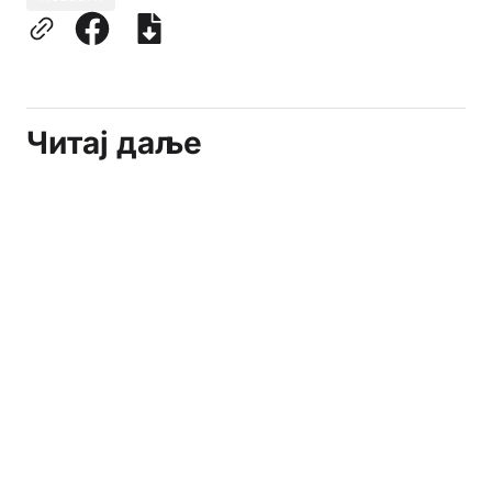
Читај даље