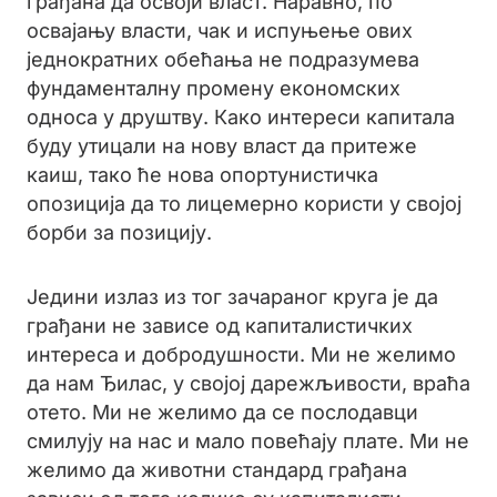
грађана да освоји власт. Наравно, по
освајању власти, чак и испуњење ових
једнократних обећања не подразумева
фундаменталну промену економских
односа у друштву. Како интереси капитала
буду утицали на нову власт да притеже
каиш, тако ће нова опортунистичка
опозиција да то лицемерно користи у својој
борби за позицију.
Једини излаз из тог зачараног круга је да
грађани не зависе од капиталистичких
интереса и добродушности. Ми не желимо
да нам Ђилас, у својој дарежљивости, враћа
отето. Ми не желимо да се послодавци
смилују на нас и мало повећају плате. Ми не
желимо да животни стандард грађана