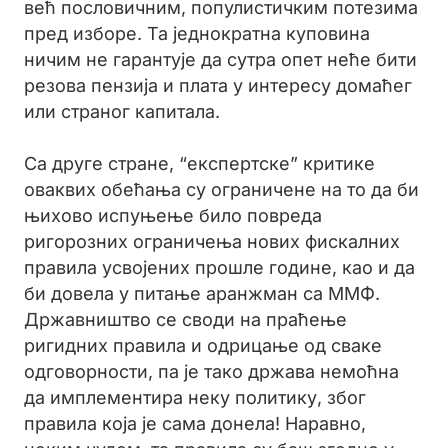
већ пословичним, популистичким потезима
пред изборе. Та једнократна куповина
ничим не гарантује да сутра опет неће бити
резова пензија и плата у интересу домаћег
или страног капитала.
Са друге стране, “експертске” критике
оваквих обећања су ограничене на то да би
њихово испуњење било повреда
ригорозних ограничења нових фискалних
правила усвојених прошле године, као и да
би довела у питање аранжман са ММФ.
Државништво се своди на праћење
ригидних правила и одрицање од сваке
одговорности, па је тако држава немоћна
да имплементира неку политику, због
правила која је сама донела! Наравно,