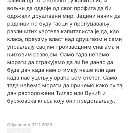
зависи од тога колико су капиталисти
вољни да одвоје од свог профита да би
одржали друштвени мир. Једини начин да
радници не буду таоци у препуцавању
различитих картела капиталиста је да, као
класа, преузму власт над друштвом и сами
управљају својим производним снагама и
њиховим развојем. Само тада нећемо
морати да страхујемо да ли ће данас да
буде дан када нам отимају наше или дан
када нас уцењују враћањем отетог. Само
тада нећемо морати да бринемо како су тај
дан расположени Ђилас или Вучић и
буржоаска класа коју они представљају.
Објављено
07.11.2023
Новости