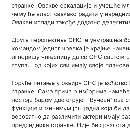
странке. Овакве ескалације и учешће м
чему ће власт свакако радити у наредних
Овакви испади такође додатно делегитим
Друга перспектива СНС је унутрашња бор
командом једног човека је крајње наивн
игноришу чињеницу да се СНС састоји од
група... од којих сви имају своје планов
Горуће питање у оквиру СНС је вођство
странке. Сама прича о изборима намећ
постоје барем две струје - Вучевићева с
функције и минимум још једна која би да
вероватно да различити актери имају ра
председника странке. Није без разлога 