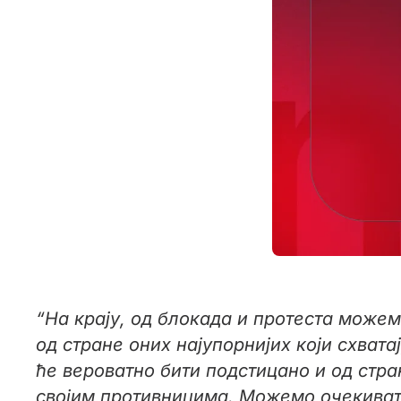
“На крају, од блокада и протеста може
од стране оних најупорнијих који схват
ће вероватно бити подстицано и од стра
својим противницима. Можемо очекивати