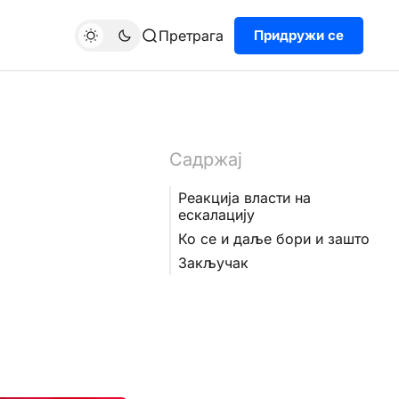
Претрага
Придружи се
Садржај
Реакција власти на
ескалацију
Ко се и даље бори и зашто
Закључак