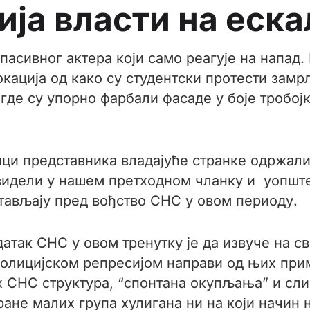
ија власти на еска
асивног актера који само реагује на напад. 
окација од како су студентски протести замр
де су упорно фарбали фасаде у боје тробојк
пци представника владајуће странке одржали
видели у нашем претходном чланку и уопште 
тављају пред вођство СНС у овом периоду.
датак СНС у овом тренутку је да извуче на св
полицијском репресијом направи од њих при
 СНС структура, “спонтана окупљања” и слич
ране малих група хулигана ни на који начин 