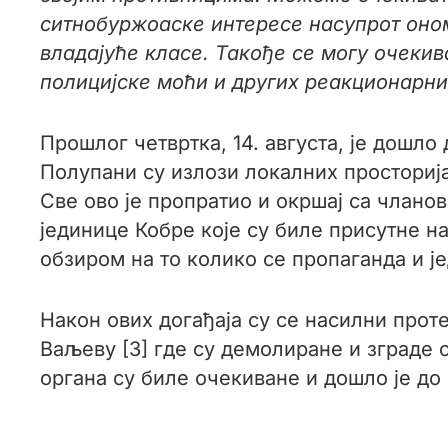
ситнобуржоаске интересе насупрот ономе
владајуће класе. Такође се могу очеки
полицијске моћи и других реакционарн
Прошлог четвртка, 14. августа, је дошло
Полупани су излози локалних просторија
Све ово је пропратио и окршај са чланов
јединице Кобре које су биле присутне на
обзиром на то колико се пропаганда и је
Након ових догађаја су се насилни прот
Ваљеву [3] где су демолиране и зграде
органа су биле очекиване и дошло је д