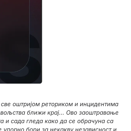
 све оштријом реториком и инцидентима
довољства ближи крај... Ово заоштравање
а и сада гледа како да се обрачуна са
 упорно бори за некакву независност и