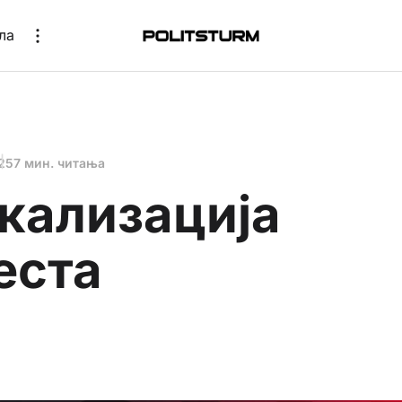
ла
25
7 мин. читања
кализација
еста