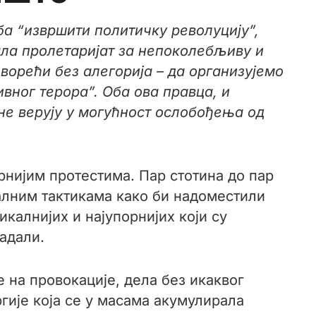
еба “извршити политичку револуцију”,
вала пролетаријат за непоколебљиву и
оворећи без алегорија – да организујемо
вног терора”. Оба ова правца, и
не верују у могућност ослобођења од
рнијим протестима. Пар стотина до пар
алним тактикама како би надоместили
калнијих и најупорнијих који су
адали.
е на провокације, дела без икаквог
ргије која се у масама акумулирала