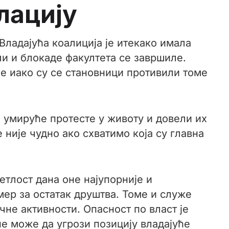
лацију
Владајућа коалиција је итекако имала
ли и блокаде факултета се завршиле.
е иако су се становници противили томе
 умируће протесте у животу и довели их
није чудно ако схватимо која су главна
етлост дана оне најупорније и
мер за остатак друштва. Томе и служе
не активности. Опасност по власт је
не може да угрози позицију владајуће