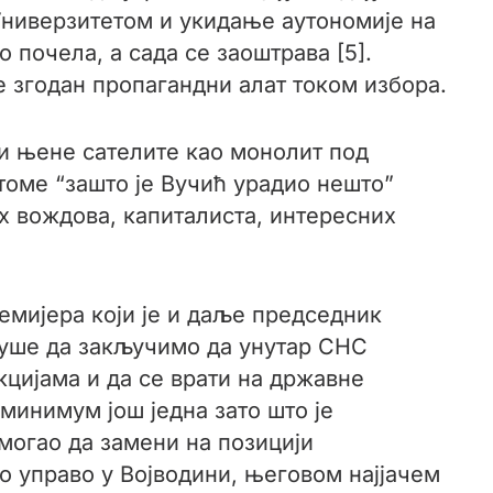
Универзитетом и укидање аутономије на
 почела, а сада се заоштрава [5].
е згодан пропагандни алат током избора.
 и њене сателите као монолит под
 томе “зашто је Вучић урадио нешто”
х вождова, капиталиста, интересних
емијера који је и даље председник
душе да закључимо да унутар СНС
нкцијама и да се врати на државне
 минимум још једна зато што је
могао да замени на позицији
о управо у Војводини, његовом најјачем