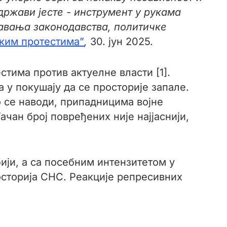
држави јесте - инструмент у рукама
равања законодавства, политичке
ким протестима”
,
30. јун 2025.
стима против актуелне власти [1].
у покушају да се просторије запале.
о се наводи, припадницима војне
ачан број повређених није најјаснији,
ији, а са посебним интензитетом у
осторија СНС. Реакције репресивних