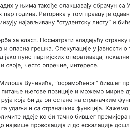
ладих у њима такође олакшавају обрачун са 
 пар година. Реторика у том правцу је одавно
изују најављивану “студентску листу” и бић
ба за власт. Посматрати владајућу странку
а и опасна грешка. Спекулације у јавности о
 јако пуно партијских оперативаца, локални
е и своје, често опречне, интересе.
 Милоша Вучевића, “осрамоћеног” бившег пр
е питање његове позиције и можемо мирне 
труја која би да он остане на страначким фу
 га удаљи и са страначких функција. Кажемо
зличите идеје ко би тачно бившег премијера 
до највише провокација и до ескалације дошл