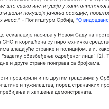
 што свака институција у капиталистичкој 
вати даљи покушаји јачања реакције, поошт
их мера.”
- Политштурм Србија,
“О видовданс
 до ескалације насиља у Новом Саду на проте
 СНС и коришћена су пиротехничка средства 
има владајуће странке и полицијом, а и, как
 “задатку обезбеђења одређеног лица” [2]. Т
дне и друге стране поиграва са бројкама.
ести проширили и по другим градовима у Срб
 општине и тужилаштва, поред страначких пр
о пребијања и хапшења демонстраната.