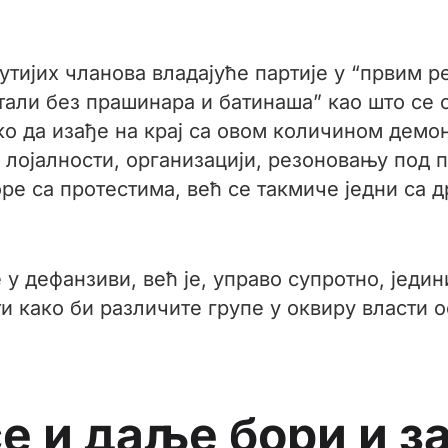
нутијих чланова владајуће партије у “првим 
остали без прашинара и батинаша” као што с
ко да изађе на крај са овом количином демо
лојалности, организацији, резоновању под п
ре са протестима, већ се такмиче једни са д
е у дефанзиви, већ је, управо супротно, једи
сти како би различите групе у оквиру власти
се и даље бори и з