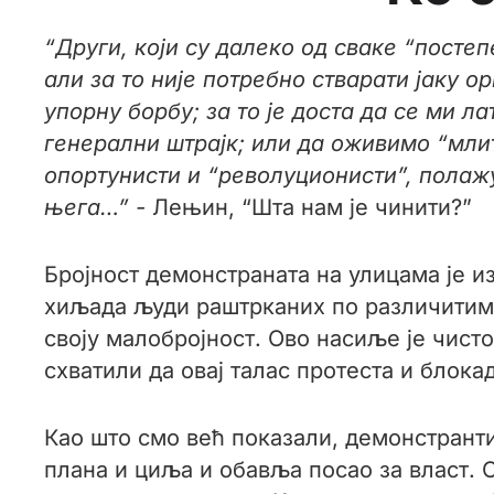
“Други, који су далеко од сваке “постеп
али за то није потребно стварати јаку 
упорну борбу; за то је доста да се ми л
генерални штрајк; или да оживимо “млит
опортунисти и “револуционисти”, полаж
њега…” -
Лењин, “Шта нам је чинити?”
Бројност демонстраната на улицама је и
хиљада људи раштрканих по различитим 
своју малобројност. Ово насиље је чист
схватили да овај талас протеста и блок
Као што смо већ показали, демонстранти 
плана и циља и обавља посао за власт. О