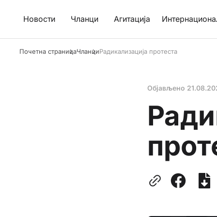
Новости
Чланци
Агитација
Интернациона
Почетна страница
Чланци
Радикализација протеста
Објављено
21.08.20
Ради
прот