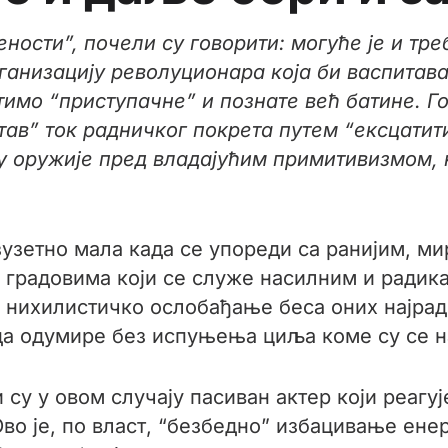
ености”, почели су говорити: могуће је и тр
организацију револуционара која би васпита
атимо “приступачне” и познате већ батине. Г
ав” ток радничког покрета путем “ексцатити
у оружије пред владајућим примитивизмом, 
зузетно мала када се упореди са ранијим, ми
градовима који се служе насилним и радик
о нихилистичко ослобађање беса оних најради
ада одумире без испуњења циља коме су се н
су у овом случају пасиван актер који реагуј
во је, по власт, “безбедно” избацивање ене