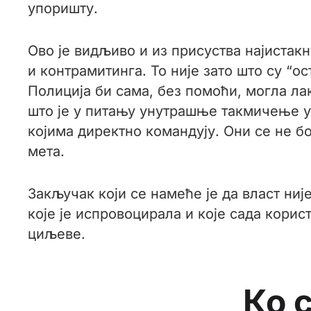
упоришту.
Ово је видљиво и из присуства најистак
и контрамитинга. То није зато што су “
Полиција би сама, без помоћи, могла ла
што је у питању унутрашње такмичење у 
којима директно командују. Они се не бо
мета.
Закључак који се намеће је да власт ниј
које је испровоцирала и које сада кори
циљеве.
Ко 