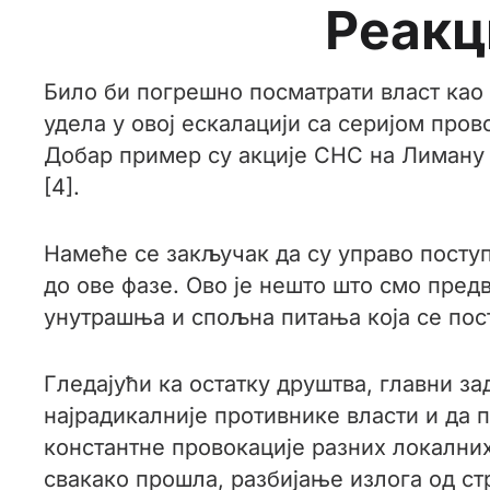
Реакц
Било би погрешно посматрати власт као п
удела у овој ескалацији са серијом пров
Добар пример су акције СНС на Лиману г
[4].
Намеће се закључак да су управо посту
до ове фазе. Ово је нешто што смо пред
унутрашња и спољна питања која се пос
Гледајући ка остатку друштва, главни за
најрадикалније противнике власти и да 
константне провокације разних локалних
свакако прошла, разбијање излога од ст