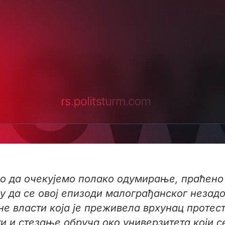
мо да очекујемо полако одумирање, праћено
ају да се овој епизоди малограђанског неза
не власти која је преживела врхунац протест
 и стезање обруча око универзитета који се