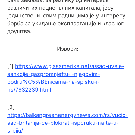
различитих националних капитала, јесу
јединствени: свим радницима је у интересу
борба за укидање експлоатације и класног
друштва.
Извори:
[1]
https://www.glasamerike.net/a/sad-uvele-
sankcije-gazpromnjeftu-i-njegovim-
podru%C5%BEnicama-na-spisku-i-
ns/7932239.html
[2]
https://balkangreenenergynews.com/rs/vucic-
sad-britanija-ce-blokirati-isporuku-nafte-u-
srbiju/