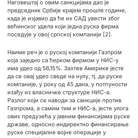
Наговештај о овим санкцијама дао је
председник Србије крајем прошле године,
када је изјавио да ће их САД увести због
већинског удела који једна руска фирма
поседује у овој српској компанији [2].
Наиме реч је о руској компанији Газпром
која заједно са ћерком фирмом у НИС-у
има удео од 56,15%. Захтев Америке јесте
да се овај удео сведе на нулу, тј. да руске
компаније, у року од 45 дана, у потпуности
изађу из власничке структуре НИС-а.
Разлог који се наводи за санкције против
Газпрома, а самим тим и НИС-а, јесте улога
ових предузећа у јавним финансијама руске
државе, односно индиректно финансирање
руске специјалне војне операције у