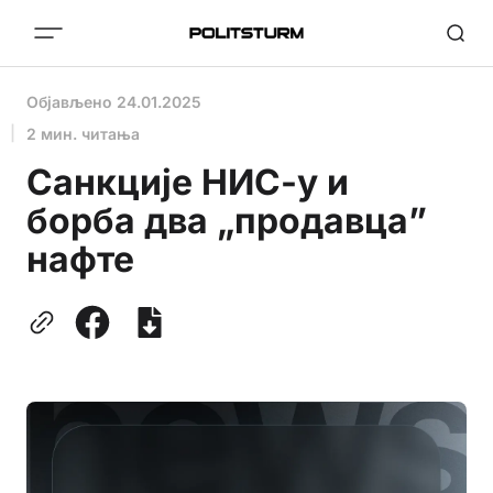
Објављено
24.01.2025
2 мин. читања
Санкције НИС-у и
борба два „продавца”
нафте