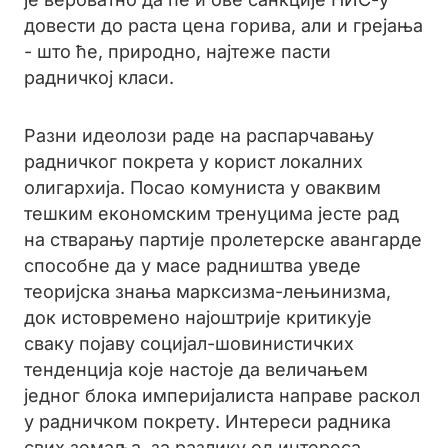
довести до раста цена горива, али и грејања
- што ће, природно, најтеже пасти
радничкој класи.
Разни идеолози раде на распарчавању
радничког покрета у корист локалних
олигархија. Посао комуниста у оваквим
тешким економским тренуцима јесте рад
на стварању партије пролетерске авангарде
способне да у масе радништва уведе
теоријска знања марксизма-лењинизма,
док истовремено најоштрије критикује
сваку појаву социјал-шовинистичких
тенденција које настоје да величањем
једног блока империјалиста направе раскол
у радничком покрету. Интереси радника
свих земаља, за разлику од интереса