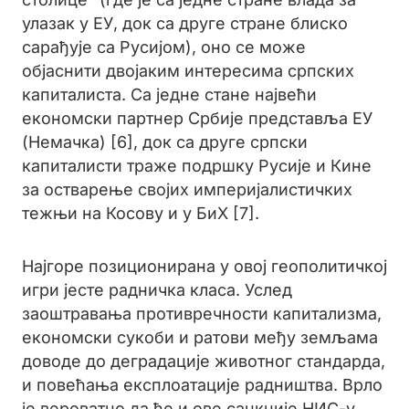
улазак у ЕУ, док са друге стране блиско
сарађује са Русијом), оно се може
објаснити двојаким интересима српских
капиталиста. Са једне стане највећи
економски партнер Србије представља ЕУ
(Немачка) [6], док са друге српски
капиталисти траже подршку Русије и Кине
за остварење својих империјалистичких
тежњи на Косову и у БиХ [7].
Најгоре позиционирана у овој геополитичкој
игри јесте радничка класа. Услед
заоштравања противречности капитализма,
економски сукоби и ратови међу земљама
доводе до деградације животног стандарда,
и повећања експлоатације радништва. Врло
је вероватно да ће и ове санкције НИС-у