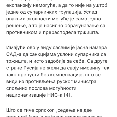
експанзију немогуће, а да то није на уштрб
једне од супарничких групација. Услед
оваквих околности могуће је само једно
решење, а то је насилно обрачунавање са
противником и прерасподела тржишта.
Имајући ово у виду сасвим је јасна намера
САД-а да санкцијама уклони супарника са
тржишта, и исто задобије за себе. Са друге
стране Русија не жели да своју имовину тек
тако препусти без компензације, што се
види из противљења руског министра
спољних послова могућности
национализације НИС-а [4].
Што се тиче српског „седења на две
столице“ (где је са једне стране влада за