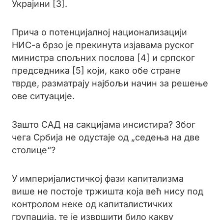
Украјини [3].
Прича о потенцијалној национализацији
НИС-а брзо је прекинута изјавама руског
министра спољних послова [4] и српског
председника [5] који, како обе стране
тврде, разматрају најбољи начин за решење
ове ситуације.
Зашто САД на сакцијама инсистира? Због
чега Србија не одустаје од „седења на две
столице“?
У империјалистичкој фази капитализма
више не постоје тржишта која већ нису под
контролом неке од капиталистичких
групација, те је извршити било какву