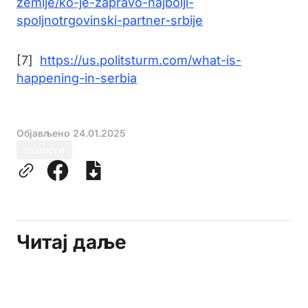
zemlje/ko-je-zapravo-najbolji-
spoljnotrgovinski-partner-srbije
[7]
https://us.politsturm.com/what-is-
happening-in-serbia
Објављено
24.01.2025
Новости
Читај даље