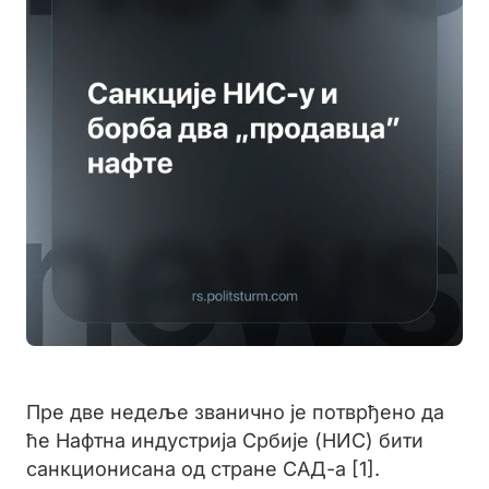
Пре две недеље званично је потврђено да
ће Нафтна индустрија Србије (НИС) бити
санкционисана од стране САД-а [1].