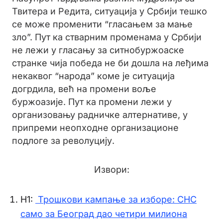
Твитера и Редита, ситуација у Србији тешко
се може променити “гласањем за мање
зло”. Пут ка стварним променама у Србији
не лежи у гласању за ситнобуржоаске
странке чија победа не би дошла на леђима
некаквог “народа” коме је ситуација
догрдила, већ на промени воље
буржоазије. Пут ка промени лежи у
организовању радничке алтернативе, у
припреми неопходне организационе
подлоге за револуцију.
Извори:
Н1:
Трошкови кампање за изборе: СНС
само за Београд дао четири милиона