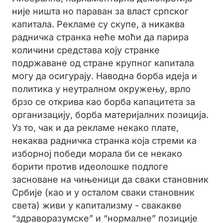
није ништа но параван за власт српског
капитала. Рекламе су скупе, а никаква
радничка странка неће моћи да парира
количини средстава коју странке
подржаване од стране крупног капитала
могу да осигурају. Наводна борба идеја и
политика у неутралном окружењу, врло
брзо се открива као борба капацитета за
организацију, борба материјалних позиција.
Уз то, чак и да рекламе некако плате,
некаква радничка странка која стреми ка
изборној победи морала би се некако
борити против идеолошке подлоге
засноване на чињеници да сваки становник
Србије (као и у осталом сваки становник
света) живи у капитализму - свакакве
“здраворазумске” и “нормалне” позиције