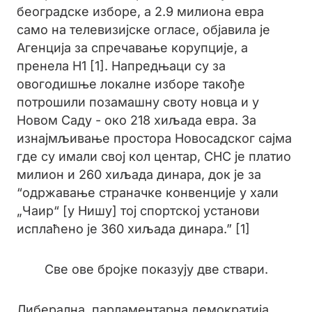
београдске изборе, а 2.9 милиона евра
само на телевизијске огласе, објавила је
Агенција за спречавање корупције, а
пренела Н1 [1]. Напредњаци су за
овогодишње локалне изборе такође
потрошили позамашну своту новца и у
Новом Саду - око 218 хиљада евра. За
изнајмљивање простора Новосадског сајма
где су имали свој кол центар, СНС је платио
милион и 260 хиљада динара, док је за
“одржавање страначке конвенције у хали
„Чаир“ [у Нишу] тој спортској установи
исплаћено је 360 хиљада динара.” [1]
Све ове бројке показују две ствари.
Либерална, парламентарна демократија