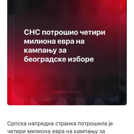
Српска напредна странка потрошила је
четири милиона евра на кампању за