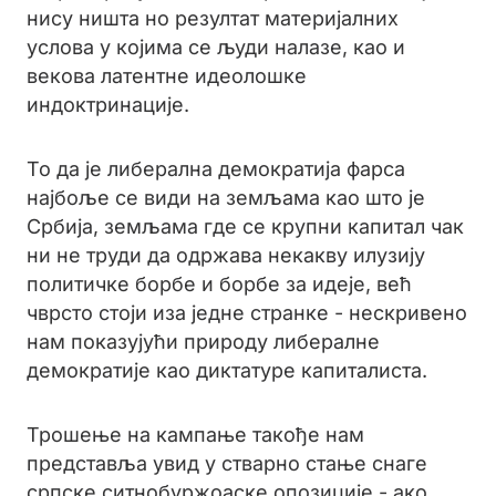
нису ништа но резултат материјалних
услова у којима се људи налазе, као и
векова латентне идеолошке
индоктринације.
То да је либерална демократија фарса
најбоље се види на земљама као што је
Србија, земљама где се крупни капитал чак
ни не труди да одржава некакву илузију
политичке борбе и борбе за идеје, већ
чврсто стоји иза једне странке - нескривено
нам показујући природу либералне
демократије као диктатуре капиталиста.
Трошење на кампање такође нам
представља увид у стварно стање снаге
српске ситнобуржоаске опозиције - ако