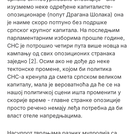
изузмемо неке одређене капиталисте-
опозиционаре (попут Драгана Шолака) она
је наиме скоро потпуно без подршке
српског крупног капитала. На последњим
парламентарним изборима прошле године,
СНС је потрошио четири пута више новца на
кампању од свих опозиционих странака
заједно [2]. Осим ако не дође до неке
тектонске промене, којом би политика
СНС-а кренула да смета српском великом
капиталу, мала је вероватноћа да ће се на
нашој политичкој сцени ишта променити у
скорије време - главне странке опозиције
просто речено немају леђа потребна да би
власт отеле напредњацима.
Насупрот тврдњама разних мудролија са