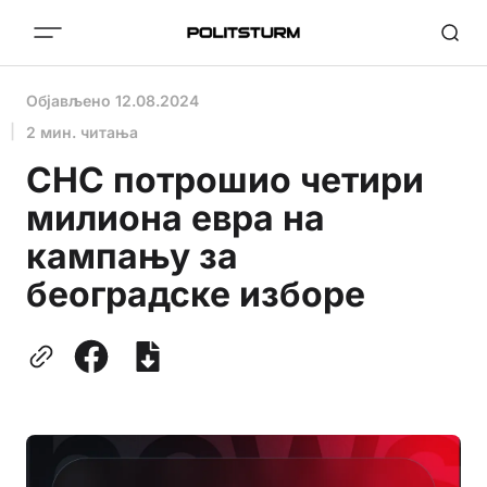
Објављено
12.08.2024
2 мин. читања
СНС потрошио четири
милиона евра на
кампању за
београдске изборе