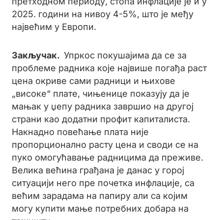
претходном периоду, стопа инфлације је и у
2025. години на нивоу 4-5%, што је међу
највећим у Европи.
Закључак.
Упркос покушајима да се за
проблеме радника које највише погађа раст
цена окриве сами радници и њихове
„високе“ плате, чињенице показују да је
мањак у џепу радника завршио на другој
страни као додатни профит капиталиста.
Накнадно повећање плата није
пропорционално расту цена и своди се на
пуко омогућавање радницима да преживе.
Велика већина грађана је данас у горој
ситуацији него пре почетка инфлације, са
већим зарадама на папиру али са којим
могу купити мање потребних добара на