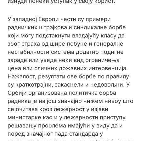
изнуди понеки уступак у своју корист.
У западној Европи чести су примери
радничких штрајкова и синдикалне борбе
који могу подстакнути владајућу класу да
због страха од шире побуне и генералне
нестабилности система додатно подигне
зараде или уведе неки вид ограничења
цена или сличних државних интервенција.
Нажалост, резултати ове борбе по правилу
су краткотрајни, закаснели и недовољни. У
Србији организована политичка борба
радника је на још значајно нижем нивоу што
се очитава кроз лежерност у изјави
министарке као и у лежерности приступу
решавању проблема имајући у виду да и
поред значајног пада стандарда у