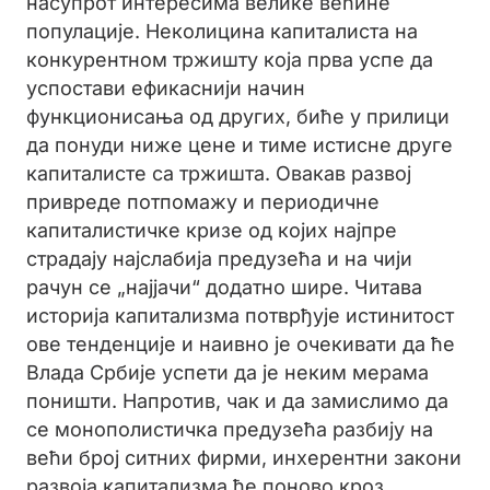
насупрот интересима велике већине
популације. Неколицина капиталиста на
конкурентном тржишту која прва успе да
успостави ефикаснији начин
функционисања од других, биће у прилици
да понуди ниже цене и тиме истисне друге
капиталисте са тржишта. Овакав развој
привреде потпомажу и периодичне
капиталистичке кризе од којих најпре
страдају најслабија предузећа и на чији
рачун се „најјачи“ додатно шире. Читава
историја капитализма потврђује истинитост
ове тенденције и наивно је очекивати да ће
Влада Србије успети да је неким мерама
поништи. Напротив, чак и да замислимо да
се монополистичка предузећа разбију на
већи број ситних фирми, инхерентни закони
развоја капитализма ће поново кроз