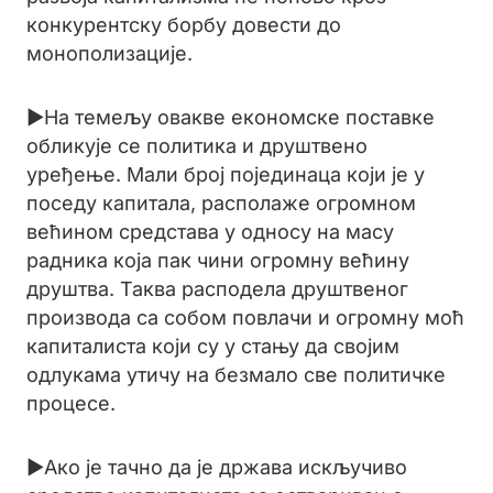
конкурентску борбу довести до
монополизације.
►На темељу овакве економске поставке
обликује се политика и друштвено
уређење. Мали број појединаца који је у
поседу капитала, располаже огромном
већином средстава у односу на масу
радника која пак чини огромну већину
друштва. Таква расподела друштвеног
производа са собом повлачи и огромну моћ
капиталиста који су у стању да својим
одлукама утичу на безмало све политичке
процесе.
►Ако је тачно да је држава искључиво