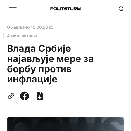
Објављено
10.06.2025
4 мин. читања
Влада Србије
најављује мере за
борбу против
инфлације