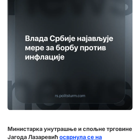
Министарка унутрашње и спољне трговине
Јагода Лазаревић
осврнула се на