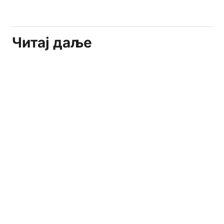
Читај даље