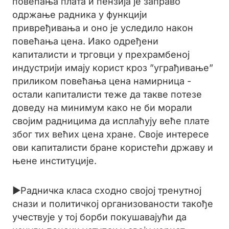
повећања плата и пензија је заправо
одржање радника у функцији
привређивања и оно је уследило након
повећања цена. Иако одређени
капиталисти и трговци у прехрамбеној
индустрији имају корист кроз ”уграђивање”
приликом повећања цена намирница -
остали капиталисти теже да такве потезе
доведу на минимум како не би морали
својим радницима да исплаћују веће плате
због тих већих цена хране. Своје интересе
ови капиталисти бране користећи државу и
њене институције.
►Радничка класа сходно својој тренутној
снази и политичкој организованости такође
учествује у тој борби покушавајући да