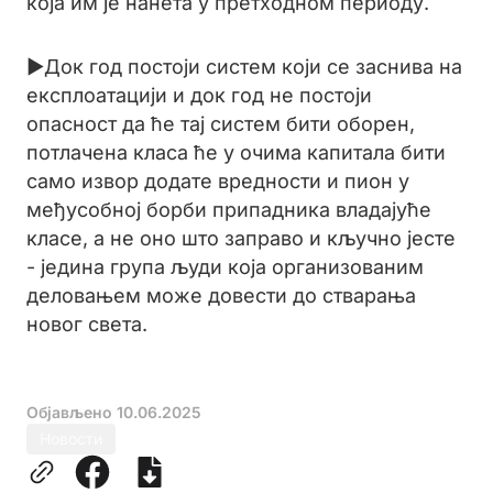
која им је нанета у претходном периоду.
►Док год постоји систем који се заснива на
експлоатацији и док год не постоји
опасност да ће тај систем бити оборен,
потлачена класа ће у очима капитала бити
само извор додате вредности и пион у
међусобној борби припадника владајуће
класе, а не оно што заправо и кључно јесте
- једина група људи која организованим
деловањем може довести до стварања
новог света.
Објављено
10.06.2025
Новости