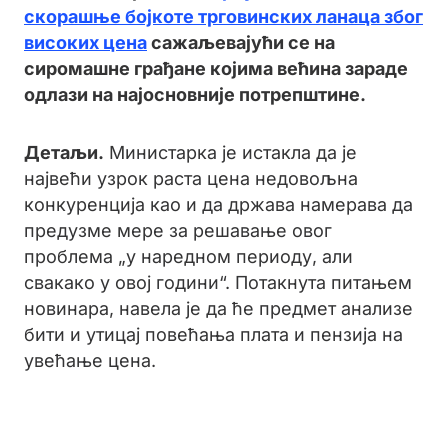
скорашње бојкоте трговинских ланаца због
високих цена
сажаљевајући се на
сиромашне грађане којима већина зараде
одлази на најосновније потрепштине.
Детаљи.
Министарка је истакла да је
највећи узрок раста цена недовољна
конкуренција као и да држава намерава да
предузме мере за решавање овог
проблема „у наредном периоду, али
свакако у овој години“. Потакнута питањем
новинара, навела је да ће предмет анализе
бити и утицај повећања плата и пензија на
увећање цена.