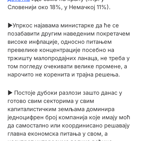
Словенији око 18%, у Немачкој 11%).
►Упркос најавама министарке да ће се
позабавити другим наведеним покретачем
високе инфлације, односно питањем
превелике концентрације посебно на
тржишту малопродајних ланаца, не треба у
том погледу очекивати велике промене, а
нарочито не коренита и трајна решења.
► Постоје дубоки разлози зашто данас у
готово свим секторима у свим
капиталистичким земљама доминира
једноцифрен број компанија које имају моћ
да самостално или координисано решавају
главна економска питања у свом, а