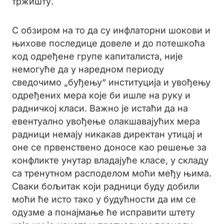
тржишту.
С обзиром на то да су инфлаторни шокови и
њихове последице довеле и до потешкоћа
код одређене групе капиталиста, није
немогуће да у наредном периоду
сведочимо „буђењу“ институција и увођењу
одређених мера које би ишле на руку и
радничкој класи. Важно је истаћи да на
евентуално увођење олакшавајућих мера
радници немају никакав директан утицај и
оне се првенствено доносе као решење за
конфликте унутар владајуће класе, у складу
са тренутном расподелом моћи међу њима.
Сваки бољитак који радници буду добили
моћи ће исто тако у будућности да им се
одузме а понајмање ће исправити штету