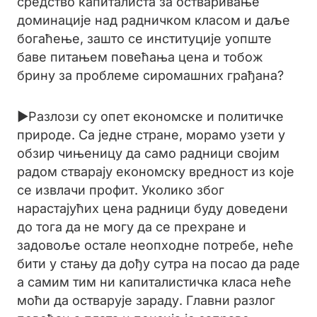
средство капиталиста за остваривање
доминације над радничком класом и даље
богаћење, зашто се институције уопште
баве питањем повећања цена и тобож
брину за проблеме сиромашних грађана?
►Разлози су опет економске и политичке
природе. Са једне стране, морамо узети у
обзир чињеницу да само радници својим
радом стварају економску вредност из које
се извлачи профит. Уколико због
нарастајућих цена радници буду доведени
до тога да не могу да се прехране и
задовоље остале неопходне потребе, неће
бити у стању да дођу сутра на посао да раде
а самим тим ни капиталистичка класа неће
моћи да остварује зараду. Главни разлог