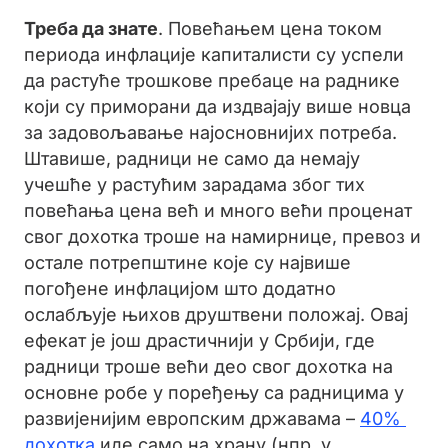
Треба да знате
. Повећањем цена током
периода инфлације капиталисти су успели
да растуће трошкове пребаце на раднике
који су приморани да издвајају више новца
за задовољавање најосновнијих потреба.
Штавише, радници не само да немају
учешће у растућим зарадама због тих
повећања цена већ и много већи проценат
свог дохотка троше на намирнице, превоз и
остале потрепштине које су највише
погођене инфлацијом што додатно
ослабљује њихов друштвени положај. Овај
ефекат је још драстичнији у Србији, где
радници троше већи део свог дохотка на
основне робе у поређењу са радницима у
развијенијим европским државама –
40%
дохотка
иде само на храну (нпр. у