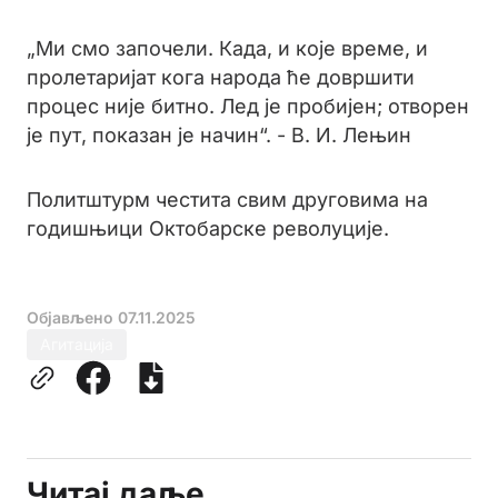
„Ми смо започели. Када, и које време, и
пролетаријат кога народа ће довршити
процес није битно. Лед је пробијен; отворен
је пут, показан је начин“. - В. И. Лењин
Политштурм честита свим друговима на
годишњици Октобарске револуције.
Објављено
07.11.2025
Агитација
Читај даље