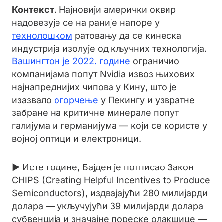
Контекст
. Најновији амерички оквир
надовезује се на раније напоре у
технолошком
ратовању да се кинеска
индустрија изолује од кључних технологија.
Вашингтон је 2022. године
ограничио
компанијама попут Nvidia извоз њихових
најнапреднијих чипова у Кину, што је
изазвало
огорчење
у Пекингу и узвратне
забране на критичне минерале попут
галијума и германијума — који се користе у
војној оптици и електроници.
► Исте године, Бајден је потписао Закон
CHIPS (Creating Helpful Incentives to Produce
Semiconductors), издвајајући 280 милијарди
долара — укључујући 39 милијарди долара
субвенција и значајне пореске олакшице —