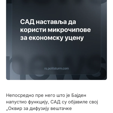
Непосредно пре него што је Бајден
напустио функцију, САД су објавиле свој
„Оквир за дифузију вештачке