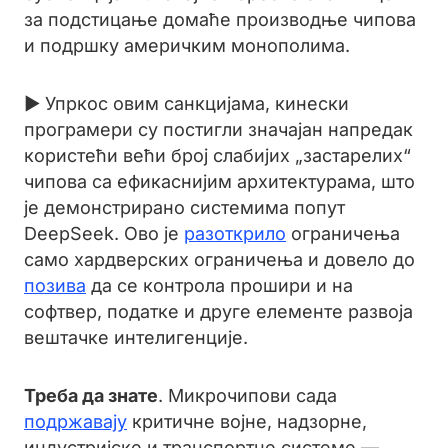
за подстицање домаће производње чипова
и подршку америчким монополима.
► Упркос овим санкцијама, кинески
програмери су постигли значајан напредак
користећи већи број слабијих „застарелих“
чипова са ефикаснијим архитектурама, што
је демонстрирано системима попут
DeepSeek. Ово је
разоткрило
ограничења
само хардверских ограничења и довело до
позива
да се контрола прошири и на
софтвер, податке и друге елементе развоја
вештачке интелигенције.
Треба да знате
. Микрочипови сада
подржавају
критичне војне, надзорне,
индустријске и транспортне системе —