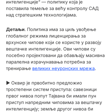
интелигенције“ — политику која је
поставила темеље за већу контролу САД
над стратешким технологијама.
Детаљи
. Политика има за циљ увођење
глобалног режима лиценцирања за
врхунске чипове који се користе у развоју
вештачке интелигенције. Ови чипови су
посебно пројектовани да обављају масивна
паралелна израчунавања потребна за
тренирање
великих неуронских мрежа
.
► Оквир је првобитно предложио
тростепени систем приступа: савезници
првог нивоа попут Тајвана би имали пун
приступ напредним чиповима за вештачку
интелигенцију; земље другог нивоа би