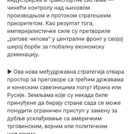
чинећи контролу над њиховом
производњом и протоком стратешким
приоритетом. Као резултат тога,
империјалистичке силе су претвориле
„ратове чипова“ у централни фронт у својој
широј борби за глобалну економску
доминацију.
► Ова нова међудржавна стратегија отвара
простор за преговоре са трећим државама
и кинеским савезницима попут Ирана или
Русије. Земљама које су некада биле
принуђене да бирају стране сада се може
понудити ограничен приступ у замену за
дубље усклађивање са америчким
трговинским, војним или политичким
циљевима.