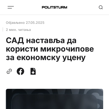
Објављено
27.05.2025
2 мин. читања
САД наставља да
користи микрочипове
за економску уцену