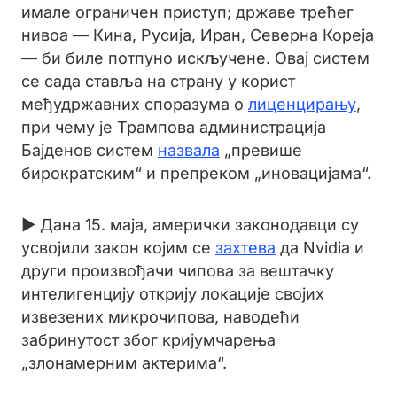
имале ограничен приступ; државе трећег
нивоа — Кина, Русија, Иран, Северна Кореја
— би биле потпуно искључене. Овај систем
се сада ставља на страну у корист
међудржавних споразума о
лиценцирању
,
при чему је Трампова администрација
Бајденов систем
назвала
„превише
бирократским“ и препреком „иновацијама“.
► Дана 15. маја, амерички законодавци су
усвојили закон којим се
захтева
да Nvidia и
други произвођачи чипова за вештачку
интелигенцију открију локације својих
извезених микрочипова, наводећи
забринутост због кријумчарења
„злонамерним актерима“.