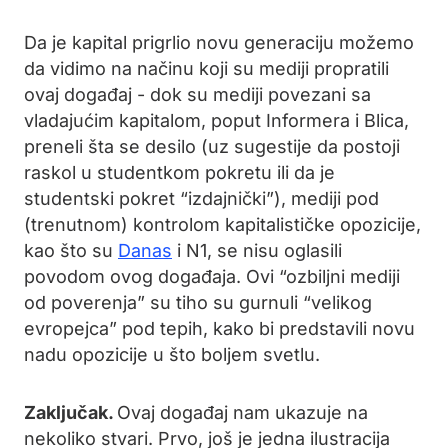
Da je kapital prigrlio novu generaciju možemo
da vidimo na načinu koji su mediji propratili
ovaj događaj - dok su mediji povezani sa
vladajućim kapitalom, poput Informera i Blica,
preneli šta se desilo (uz sugestije da postoji
raskol u studentkom pokretu ili da je
studentski pokret “izdajnički”), mediji pod
(trenutnom) kontrolom kapitalističke opozicije,
kao što su
Danas
i N1, se nisu oglasili
povodom ovog događaja. Ovi “ozbiljni mediji
od poverenja” su tiho su gurnuli “velikog
evropejca” pod tepih, kako bi predstavili novu
nadu opozicije u što boljem svetlu.
Zaključak.
Ovaj događaj nam ukazuje na
nekoliko stvari. Prvo, još je jedna ilustracija