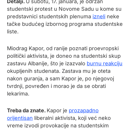
Detalji.
U subotu, 17. januara, je održan
studentski protest u Novome Sadu u kome su
predstavnici studentskih plenuma
izneli
neke
tačke budućeg izbornog programa studentske
liste.
Miodrag Kapor, od ranije poznati proevropski
politički aktivista, je doneo na studentski skup
zastavu Albanije, što je izazvalo
burnu reakciju
okupljenih studenata. Zastava mu je oteta
nakon guranja, a sam Kapor je, po njegovoj
tvrdnji, povređen i morao je da se obrati
lekarima.
Treba da znate.
Kapor je
prozapadno
orijentisan
liberalni aktivista, koji već neko
vreme izvodi provokacije na studentskim