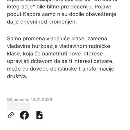
integracije” bile bitne pre deceniju. Pojave
poput Kapora samo nisu dobile obaveštenje
da je dnevni red promenjen.
Samo promena vladajuće klase, zamena
vladavine buržoazije vladavinom radničke
klase, koja će nametnuti nove interese i
upravljati državom da se ti interesi ostvare,
može da dovede do istinske transformacije
društva.
Објављено
18.01.2026
Новости