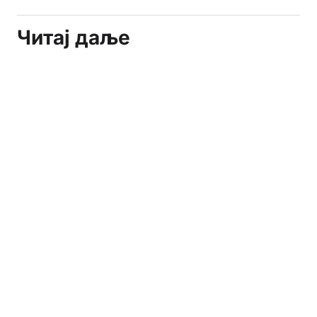
Читај даље