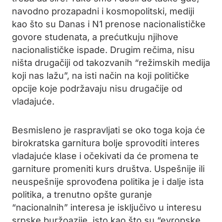
navodno prozapadni i kosmopolitski, mediji
kao što su Danas i N1 prenose nacionalističke
govore studenata, a prećutkuju njihove
nacionalističke ispade. Drugim rečima, nisu
ništa drugačiji od takozvanih “režimskih medija
koji nas lažu”, na isti način na koji političke
opcije koje podržavaju nisu drugačije od
vladajuće.
Besmisleno je raspravljati se oko toga koja će
birokratska garnitura bolje sprovoditi interes
vladajuće klase i očekivati da će promena te
garniture promeniti kurs društva. Uspešnije ili
neuspešnije sprovođena politika je i dalje ista
politika, a trenutno opšte guranje
“nacionalnih” interesa je isključivo u interesu
srpske buržoazije, isto kao što su “evropske