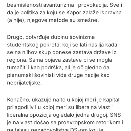
besmislenosti avanturizma i provokacija. Sve i
da je politika za koju se Kapor zalaže ispravna
(a nije), njegove metode su smešne.
Drugo, potvrđuje dubinu šovinizma
studentskog pokreta, koji se lati nasilja kada
se na njihov skup donese zastava države iz
regiona. Sama pojava zastave bi se mogla
tumačiti i kao podrška, ali je očigledno da
plenumski šovinisti vide druge nacije kao
neprijateljske.
Konačno, ukazuje na to u kojoj meri je kapital
prilagodljiv i u kojoj meri su liberalna vlast i
liberalna opozicija ogledalo jedna drugoj. SNS
je na vlast došao sa proevropskom retorikom i
na talasu nezadovoljstva DS-om koji je