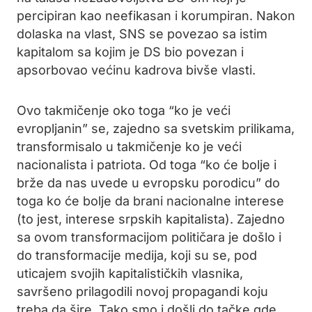
percipiran kao neefikasan i korumpiran. Nakon
dolaska na vlast, SNS se povezao sa istim
kapitalom sa kojim je DS bio povezan i
apsorbovao većinu kadrova bivše vlasti.
Ovo takmičenje oko toga “ko je veći
evropljanin” se, zajedno sa svetskim prilikama,
transformisalo u takmičenje ko je veći
nacionalista i patriota. Od toga “ko će bolje i
brže da nas uvede u evropsku porodicu” do
toga ko će bolje da brani nacionalne interese
(to jest, interese srpskih kapitalista). Zajedno
sa ovom transformacijom političara je došlo i
do transformacije medija, koji su se, pod
uticajem svojih kapitalističkih vlasnika,
savršeno prilagodili novoj propagandi koju
treba da šire. Tako smo i došli do tačke gde,