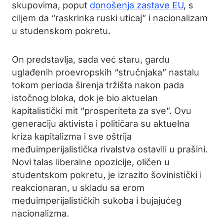
skupovima, poput
donošenja zastave EU
, s
ciljem da “raskrinka ruski uticaj” i nacionalizam
u studenskom pokretu.
On predstavlja, sada već staru, gardu
uglađenih proevropskih “stručnjaka” nastalu
tokom perioda širenja tržišta nakon pada
istočnog bloka, dok je bio aktuelan
kapitalistički mit “prosperiteta za sve”. Ovu
generaciju aktivista i političara su aktuelna
kriza kapitalizma i sve oštrija
međuimperijalistička rivalstva ostavili u prašini.
Novi talas liberalne opozicije, oličen u
studentskom pokretu, je izrazito šovinistički i
reakcionaran, u skladu sa erom
međuimperijalističkih sukoba i bujajućeg
nacionalizma.