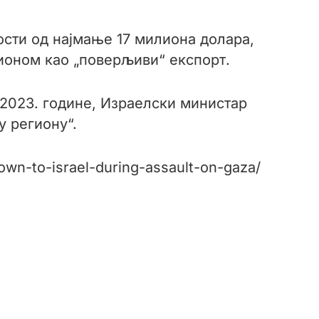
дности од најмање 17 милиона долара,
ионом као „поверљиви“ експорт.
 2023. године, Израелски министар
у региону“.
own-to-israel-during-assault-on-gaza/