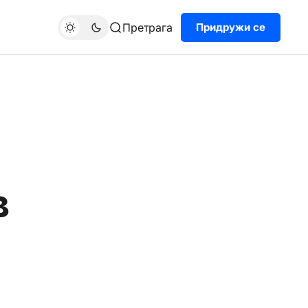
Претрага
Придружи се
в