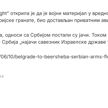
ight“ открила је да је војни материјал у вре
ијске гранате, био достављан приватним ав
, односи са Србијом постали су јачи. Током
е Србија „најачи савезник Израелске државе 
/06/10/belgrade-to-beersheba-serbian-arms-fl
24