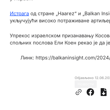
Истрага
од стране „Haarez“ и „Balkan Ins
укључујући високо потраживане артиљер
Упрекос израелском призанавању Косова
спољних послова Ели Коен рекао је да ј
Линк: https://balkaninsight.com/2024
Објављено
12.06.20
Новости