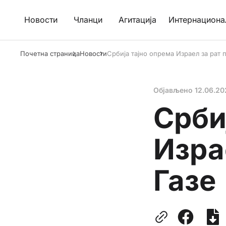
Новости
Чланци
Агитација
Интернациона
Почетна страница
Новости
Србија тајно опрема Израел за рат 
Објављено
12.06.20
Срби
Изра
Газе