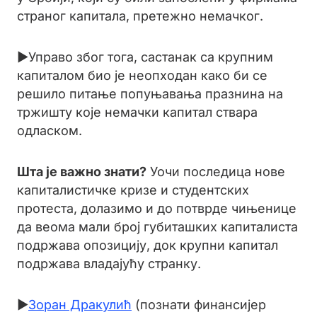
страног капитала, претежно немачког.
►Управо због тога, састанак са крупним
капиталом био је неопходан како би се
решило питање попуњавања празнина на
тржишту које немачки капитал ствара
одласком.
Шта је важно знати?
Уочи последица нове
капиталистичке кризе и студентских
протеста, долазимо и до потврде чињенице
да веома мали број губиташких капиталиста
подржава опозицију, док крупни капитал
подржава владајућу странку.
►
Зоран Дракулић
(познати финансијер