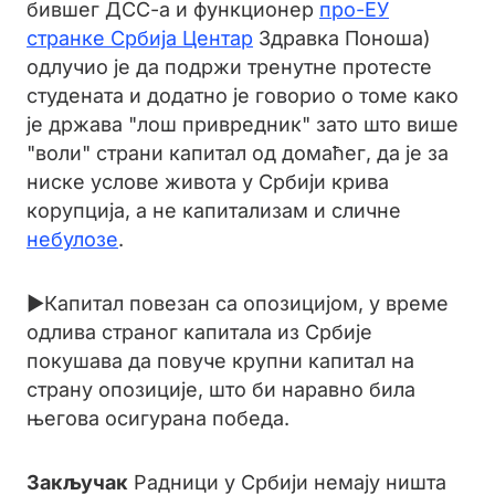
бившег ДСС-а и функционер
про-ЕУ
странке Србија Центар
Здравка Поноша)
oдлучио је да подржи тренутне протесте
студената и додатно је говорио о томе како
је држава "лош привредник" зато што више
"воли" страни капитал од домаћег, да је за
ниске услове живота у Србији крива
корупција, а не капитализам и сличне
небулозе
.
►Капитал повезан са опозицијом, у време
одлива страног капитала из Србије
покушава да повуче крупни капитал на
страну опозиције, што би наравно била
његова осигурана победа.
Закључак
Радници у Србији немају ништа