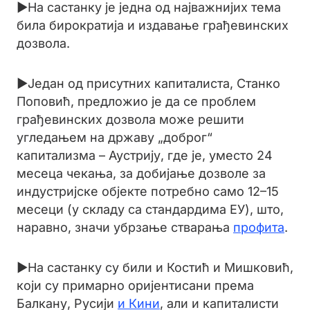
►На састанку је једна од најважнијих тема
била бирократија и издавање грађевинских
дозвола.
►Један од присутних капиталиста, Станко
Поповић, предложио је да се проблем
грађевинских дозвола може решити
угледањем на државу „доброг“
капитализма – Аустрију, где је, уместо 24
месеца чекања, за добијање дозволе за
индустријске објекте потребно само 12–15
месеци (у складу са стандардима ЕУ), што,
наравно, значи убрзање стварања
профита
.
►На састанку су били и Костић и Мишковић,
који су примарно оријентисани према
Балкану, Русији
и
Кини
, али и капиталисти