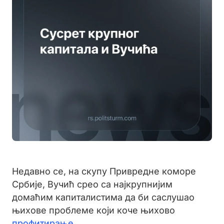
Недавно се, на скупу Привредне коморе
Србије, Вучић срео са најкрупнијим
домаћим капиталистима да би саслушао
њихове проблеме који коче њихово
профитирање
.