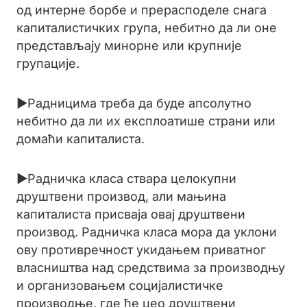
од интерне борбе и прерасподеле снага
капиталистичких група, небитно да ли оне
представљају минорне или крупније
групације.
►Радницима треба да буде апсолутно
небитно да ли их експлоатише страни или
домаћи капиталиста.
►Радничка класа ствара целокупни
друштвени производ, али мањина
капиталиста присваја овај друштвени
производ. Радничка класа мора да уклони
ову противречност укидањем приватног
власништва над средствима за производњу
и организовањем социјалистичке
производње, где ће цео друштвени