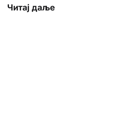
Читај даље