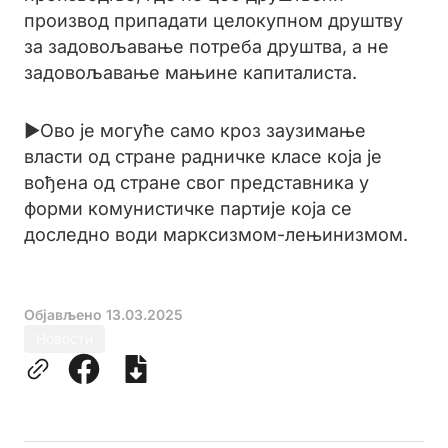
производ припадати целокупном друштву
за задовољавање потреба друштва, а не
задовољавање мањине капиталиста.
►Ово је могуће само кроз заузимање
власти од стране радничке класе која је
вођена од стране свог представника у
форми комунистичке партије која се
доследно води марксизмом-лењинизмом.
Објављено
13.03.2025
Новости