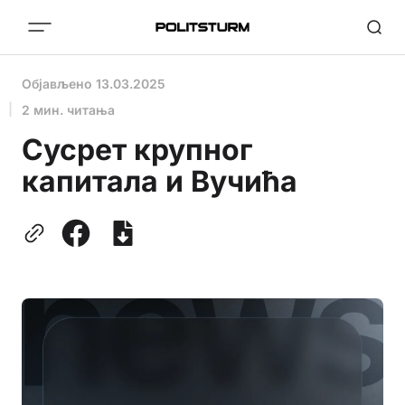
Објављено
13.03.2025
2 мин. читања
Сусрет крупног
капитала и Вучића