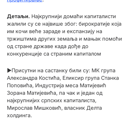
Детаљи.
Најкрупнији домаћи капиталисти
жалили су се највише због: бирократије која
им кочи веће зараде и експанзију на
тржиштима других земаља и мањак помоћи
од стране државе када дође до
конкуренције са страним капиталом
►Присутни на састанку били су: МК група
Александра Костића, Еликсир група Станка
Поповића, Индустрија меса Матијевић
Зорана Матијевића, па чак и један од
најкрупнијих српских капиталиста,
Мирослав Мишковић, власник Делта
холдинга.