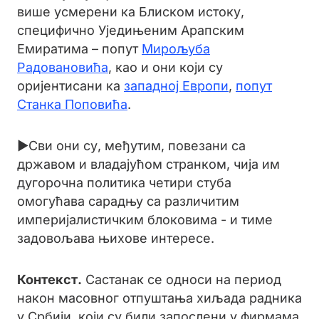
више усмерени ка Блиском истоку,
специфично Уједињеним Арапским
Емиратима – попут
Мирољуба
Радовановића
, као и они који су
оријентисани ка
западној Европи
,
попут
Станка Поповића
.
►Сви они су, међутим, повезани са
државом и владајућом странком, чија им
дугорочна политика четири стуба
омогућава сарадњу са различитим
империјалистичким блоковима - и тиме
задовољава њихове интересе.
Контекст.
Cастанак се односи на период
након масовног отпуштања хиљада радника
у Србији, који су били запослени у фирмама